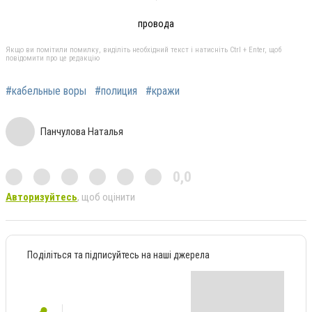
провода
Якщо ви помітили помилку, виділіть необхідний текст і натисніть Ctrl + Enter, щоб
повідомити про це редакцію
#кабельные воры
#полиция
#кражи
Панчулова Наталья
0,0
Авторизуйтесь
, щоб оцінити
Поділіться та підписуйтесь на наші джерела