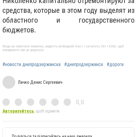
Николенко капитально отремонтируют за
средства, которые в этом году выделят из
областного и государственного
бюджетов.
Якщо ви помітили помилку, виділіть необхідний текст і натисніть Ctrl + Enter, щоб
повідомити про це редакцію
#новости днепродзержинска
#днепродзержинск
#дороги
Лачко Денис Сергеевич
0,0
Авторизуйтесь
, щоб оцінити
Поділіться та підписуйтесь на наші джерела