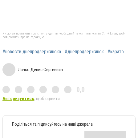
Якщо ви помітили помилку, виділіть необхідний текст і натисніть Ctrl + Enter, щоб
повідомити про це редакцію
#новости днепродзержинска
#днепродзержинск
#каратэ
Лачко Денис Сергеевич
0,0
Авторизуйтесь
, щоб оцінити
Поділіться та підписуйтесь на наші джерела