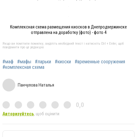
Комплексная схема размещения киосков в Днепродзержинске
отправлена на доработку (фото) - фото 4
Якщо ви помітили помилку, виділіть необхідний текст і натисніть Ctrl + Enter, щоб
повідомити про це редакцію
#маф
#мафы
#ларьки
#киоски
#временные сооружения
#комплексная схема
Панчулова Наталья
0,0
Авторизуйтесь
, щоб оцінити