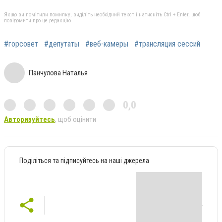
Якщо ви помітили помилку, виділіть необхідний текст і натисніть Ctrl + Enter, щоб
повідомити про це редакцію
#горсовет
#депутаты
#веб-камеры
#трансляция сессий
Панчулова Наталья
0,0
Авторизуйтесь
, щоб оцінити
Поділіться та підписуйтесь на наші джерела