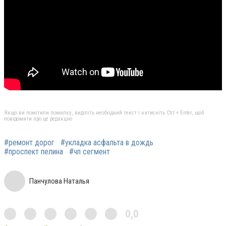
Якщо ви помітили помилку, виділіть необхідний текст і натисніть Ctrl + Enter, щоб
повідомити про це редакцію
#ремонт дорог
#укладка асфальта в дождь
#проспект пелина
#чп сегмент
Панчулова Наталья
0,0