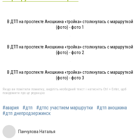
В ДТП на проспекте Аношкина «тройка» столкнулась с маршруткой
(фото) - фото 1
В ДТП на проспекте Аношкина «тройка» столкнулась с маршруткой
(фото) - фото 2
В ДТП на проспекте Аношкина «тройка» столкнулась с маршруткой
(фото) - фото 3
Якщо ви помітили помилку, виділіть необхідний текст і натисніть Ctrl + Enter, щоб
повідомити про це редакцію
#авария
#дтп
#дтпс участием маршрутки
#дтп аношкина
#дтп днепродзержинск
Панчулова Наталья