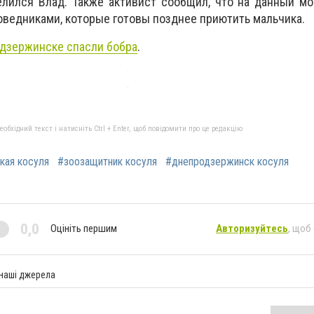
елился Влад. Также активист сообщил, что на данный м
оведниками, которые готовы позднее приютить мальчика.
дзержинске спасли бобра
.
бхідний текст і натисніть Ctrl + Enter, щоб повідомити про це редакцію
кая косуля
#зоозащитник косуля
#днепродзержинск косуля
0,0
Оцініть першим
Авторизуйтесь
, щоб
 наші джерела