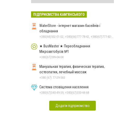
ПІДПРИЄМСТВА КАМ'ЯНСЬКОГО
WaterStore - інтернет магазин басейнів і
обладнання
+380(44)502-01-02, +380(66)777-78-42, +380(67)777-82-19, +380(67)890-80-80, +380(73)890-80-80, +380(44)502-01-03
★ BusMaster ★ Переобладнання
Мікроавтобусів №1
+380(67)599-04-04
Мануальная терапия, физическая терапия,
остеопатия, лечебный массаж
+380 (67) 77-29-563
Система сповіщення населення
+380(67)340-49-59, +380(67)350-44-68
Додати підприємство