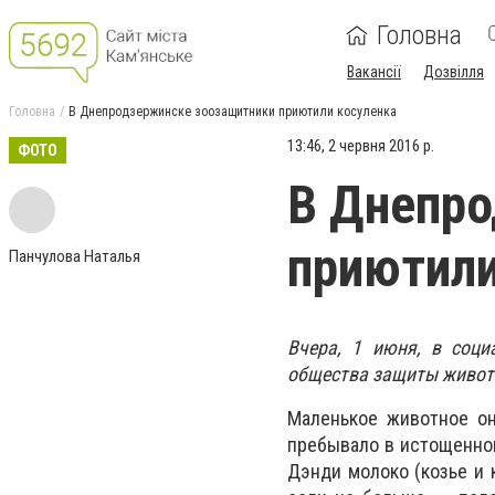
Головна
Вакансії
Дозвілля
Головна
В Днепродзержинске зоозащитники приютили косуленка
13:46, 2 червня 2016 р.
ФОТО
В Днепр
приютили
Панчулова Наталья
Вчера, 1 июня, в соци
общества защиты животн
Маленькое животное он
пребывало в истощенном
Дэнди молоко (козье и к