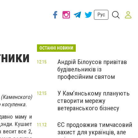
Рус
ОСТАННІ НОВИНИ
тники
Андрій Білоусов привітав
12:15
будівельників із
професійним святом
У Кам’янському планують
12:15
(Каменского)
створити мережу
 косуленка.
ветеранського бізнесу
давно маму и
Дэнди. Кушает
ЄС продовжив тимчасовий
11:12
 весит все 2,
захист для українців, але