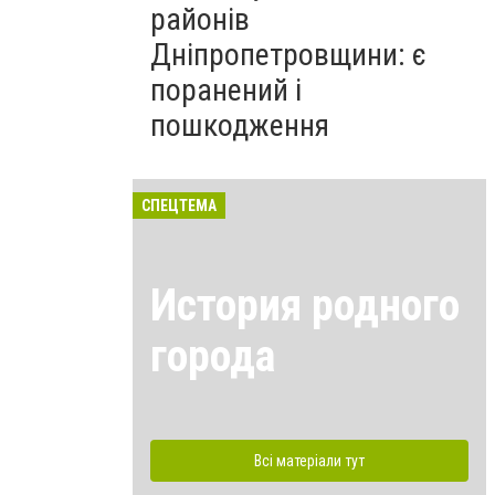
районів
Дніпропетровщини: є
поранений і
пошкодження
СПЕЦТЕМА
История родного
города
Всі матеріали тут