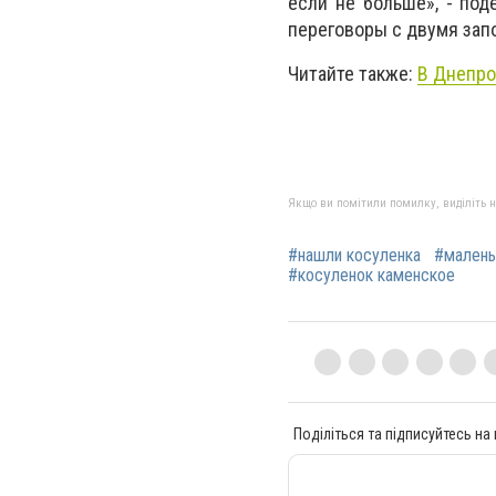
если не больше», - под
переговоры с двумя зап
Читайте также:
В Днепро
Якщо ви помітили помилку, виділіть нео
#нашли косуленка
#малень
#косуленок каменское
Поділіться та підписуйтесь на