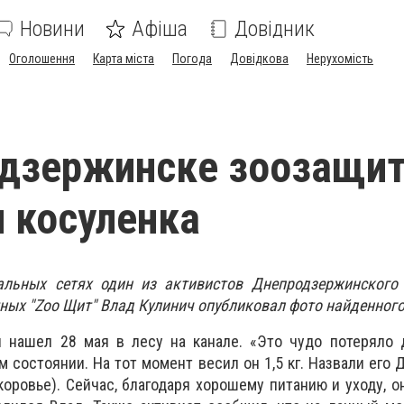
Новини
Афіша
Довідник
Оголошення
Карта міста
Погода
Довідкова
Нерухомість
одзержинске зоозащи
 косуленка
альных сетях один из активистов Днепродзержинского 
ых "Zoo Щит" Влад Кулинич опубликовал фото найденного
 нашел 28 мая в лесу на канале. «Это чудо потеряло 
 состоянии. На тот момент весил он 1,5 кг. Назвали его 
оровье). Сейчас, благодаря хорошему питанию и уходу, он