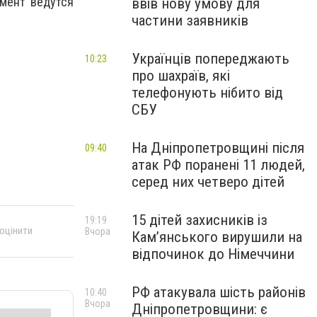
омент ведутся
ввів нову умову для
частини заявників
Українців попереджають
10:23
про шахраїв, які
телефонують нібито від
СБУ
На Дніпропетровщині після
09:40
атак РФ поранені 11 людей,
серед них четверо дітей
15 дітей захисників із
19:19
 оцінити
Вчора
Кам’янського вирушили на
відпочинок до Німеччини
РФ атакувала шість районів
10:40
Вчора
Дніпропетровщини: є