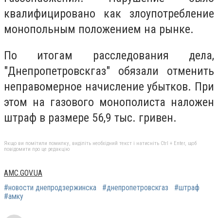
квалифицировано как злоупотребление
монопольным положением на рынке.
По итогам расследования дела,
"Днепропетровскгаз" обязали отменить
неправомерное начисление убытков. При
этом на газового монополиста наложен
штраф в размере 56,9 тыс. гривен.
Якщо ви помітили помилку, виділіть необхідний текст і натисніть Ctrl + Enter, щоб
повідомити про це редакцію
AMC.GOV.UA
#новости днепродзержинска
#днепропетровскгаз
#штраф
#амку