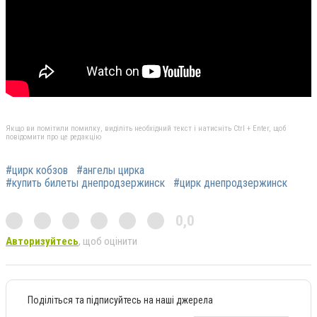
Якщо ви помітили помилку, виділіть необхідний текст і натисніть Ctrl + Enter, щоб
повідомити про це редакцію
#цирк кобзов
#ангелы цирка
#купить билеты днепродзержинск
#цирк днепродзержинск
0,0
Авторизуйтесь
, щоб оцінити
Поділіться та підписуйтесь на наші джерела