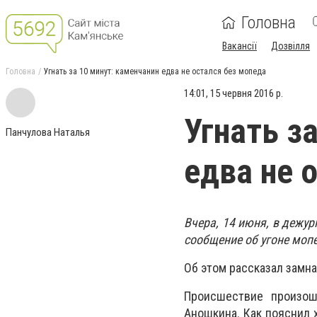
Головна
Вакансії
Дозвілля
Головна
Угнать за 10 минут: каменчанин едва не остался без мопеда
14:01, 15 червня 2016 р.
Угнать з
Панчулова Наталья
едва не 
Вчера, 14 июня, в дежу
сообщение об угоне моп
Об этом рассказал замн
Происшествие произош
Аношкина. Как пояснил 