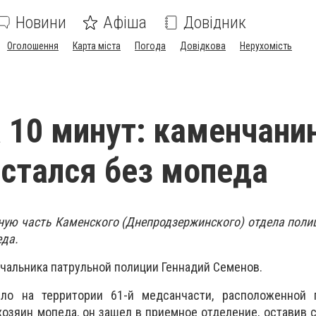
Новини
Афіша
Довідник
Оголошення
Карта міста
Погода
Довідкова
Нерухомість
а 10 минут: каменчани
остался без мопеда
рную часть Каменского (Днепродзержинского) отдела поли
еда.
ачальника патрульной полиции Геннадий Семенов.
ло на территории 61-й медсанчасти, расположенной 
хозяин мопеда, он зашел в приемное отделение, оставив с