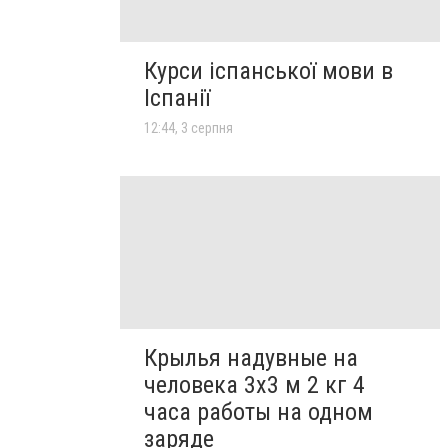
Курси іспанської мови в
Іспанії
12:44, 3 серпня
Крылья надувные на
человека 3х3 м 2 кг 4
часа работы на одном
заряде