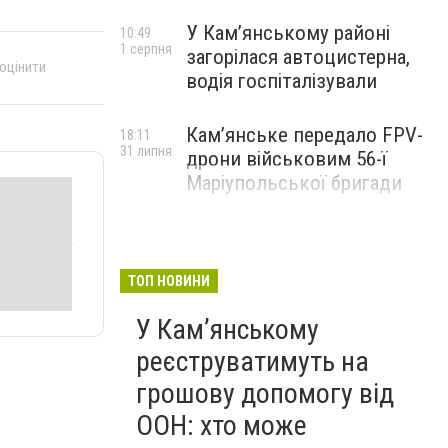
У Кам’янському районі
10:49
1 серпня
загорілася автоцистерна,
 оцінити
водія госпіталізували
Кам’янське передало FPV-
18:11
31 липня
дрони військовим 56-ї
Маріупольської бригади
ТОП НОВИНИ
У Кам’янському
реєструватимуть на
грошову допомогу від
ООН: хто може