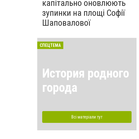
капітально оновлюють
зупинки на площі Софії
Шаповалової
СПЕЦТЕМА
История родного
города
Всі матеріали тут