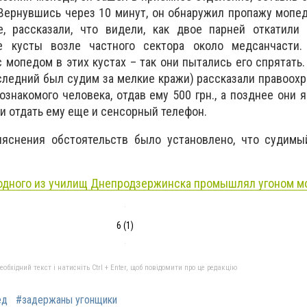
ернувшись через 10 минут, он обнаружил пропажу мопед
, рассказали, что видели, как двое парней откатили 
 кусты возле частного сектора около медсанчасти.
 мопедом в этих кустах – так они пытались его спрятать.
следний был судим за мелкие кражи) рассказали правоохр
ознакомого человека, отдав ему 500 грн., а позднее они
и отдать ему еще и сенсорный телефон.
яснения обстоятельств было установлено, что судимы
одного из училищ Днепродзержинска промышлял угоном м
6 (1)
бхідний текст і натисніть Ctrl + Enter, щоб повідомити про це редакцію
ед
#задержаны угонщики