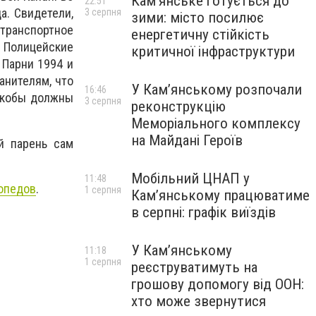
Кам’янське готується до
22:51
а. Свидетели,
3 серпня
зими: місто посилює
транспортное
енергетичну стійкість
 Полицейские
критичної інфраструктури
 Парни 1994 и
анителям, что
У Кам’янському розпочали
16:46
 якобы должны
3 серпня
реконструкцію
Меморіального комплексу
на Майдані Героїв
й парень сам
Мобільний ЦНАП у
11:48
опедов
.
1 серпня
Кам’янському працюватиме
в серпні: графік виїздів
У Кам’янському
11:18
1 серпня
реєструватимуть на
грошову допомогу від ООН:
хто може звернутися