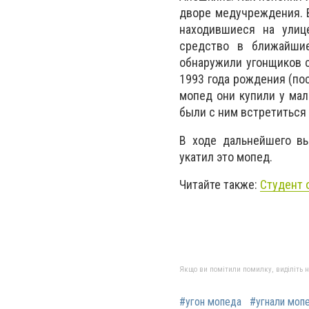
дворе медучреждения. В
находившиеся на улице
средство в ближайшие
обнаружили угонщиков с
1993 года рождения (по
мопед они купили у мал
были с ним встретиться 
В ходе дальнейшего вы
укатил это мопед.
Читайте также:
Студент 
Якщо ви помітили помилку, виділіть нео
#угон мопеда
#угнали моп