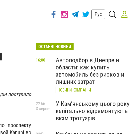
Рус
ОСТАННІ НОВИНИ
н
Автоподбор в Днепре и
16:00
области: как купить
автомобиль без рисков и
лишних затрат
НОВИНИ КОМПАНІЙ
ции поступило
У Кам’янському цього року
22:56
3 серпня
капітально відремонтують
вісім тротуарів
по проспекту
вой Kanuni во