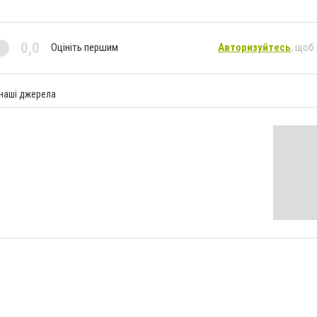
0,0
Оцініть першим
Авторизуйтесь
, щоб
 наші джерела