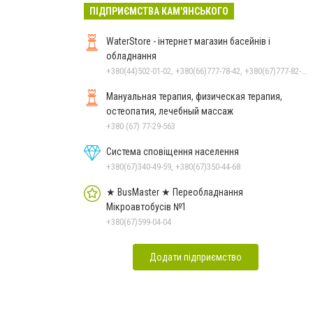
ПІДПРИЄМСТВА КАМ'ЯНСЬКОГО
WaterStore - інтернет магазин басейнів і
обладнання
+380(44)502-01-02, +380(66)777-78-42, +380(67)777-82-19, +380(67)890-80-80, +380(73)890-80-80, +380(44)502-01-03
Мануальная терапия, физическая терапия,
остеопатия, лечебный массаж
+380 (67) 77-29-563
Система сповіщення населення
+380(67)340-49-59, +380(67)350-44-68
★ BusMaster ★ Переобладнання
Мікроавтобусів №1
+380(67)599-04-04
Додати підприємство