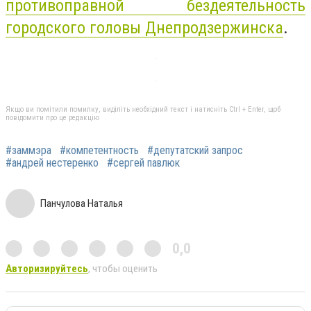
противоправной бездеятельность
городского головы Днепродзержинска
.
Якщо ви помітили помилку, виділіть необхідний текст і натисніть Ctrl + Enter, щоб
повідомити про це редакцію
#заммэра
#компетентность
#депутатский запрос
#андрей нестеренко
#сергей павлюк
Панчулова Наталья
0,0
Авторизируйтесь
, чтобы оценить