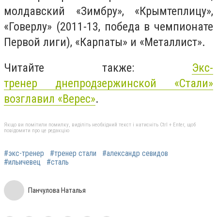
молдавский «Зимбру», «Крымтеплицу»,
«Говерлу» (2011-13, победа в чемпионате
Первой лиги), «Карпаты» и «Металлист».
Читайте также:
Экс-
тренер днепродзержинской «Стали»
возглавил «Верес»
.
Якщо ви помітили помилку, виділіть необхідний текст і натисніть Ctrl + Enter, щоб
повідомити про це редакцію
#экс-тренер
#тренер стали
#александр севидов
#ильичевец
#сталь
Панчулова Наталья