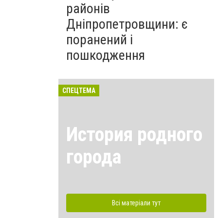
районів
Дніпропетровщини: є
поранений і
пошкодження
СПЕЦТЕМА
История родного
города
Всі матеріали тут