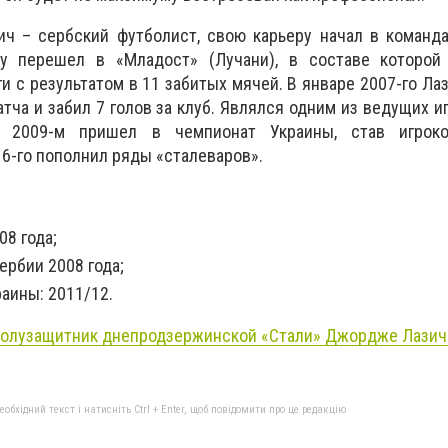
 – сербский футболист, свою карьеру начал в команда
ду перешел в «Младост» (Лучани), в составе которо
и с результатом в 11 забитых мячей. В январе 2007-го Ла
атча и забил 7 голов за клуб. Являлся одним из ведущих и
В 2009-м пришел в чемпионат Украины, став игроко
16-го пополнил ряды «сталеваров».
8 года;
ербии 2008 года;
раины: 2011/12.
олузащитник днепродзержинской «Стали» Джордже Лазич
бхідний текст і натисніть Ctrl + Enter, щоб повідомити про це редакцію