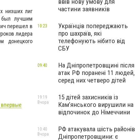
ввів нову умову для
частини заявників
х низших лиг
й был лучшим
Українців попереджають
зич перешел в
10:23
про шахраїв, які
гроков лидера
телефонують нібито від
м донецкого
СБУ
На Дніпропетровщині після
09:40
атак РФ поранені 11 людей,
серед них четверо дітей
15 дітей захисників із
19:19
Вчора
Кам’янського вирушили на
 впервые
відпочинок до Німеччини
РФ атакувала шість районів
10:40
Вчора
Дніпропетровщини: є