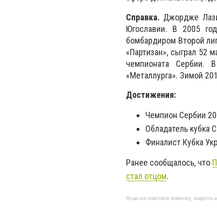
Справка.
Джордже Лазич
Югославии. В 2005 го
бомбардиром Второй лиг
«Партизан», сыграл 52 м
чемпионата Сербии. 
«Металлурга». Зимой 20
Достижения:
Чемпион Сербии 200
Обладатель кубка С
Финалист Кубка Ук
Ранее сообщалось, что
П
стал отцом
.
Якщо ви помітили помилку, виділіть нео