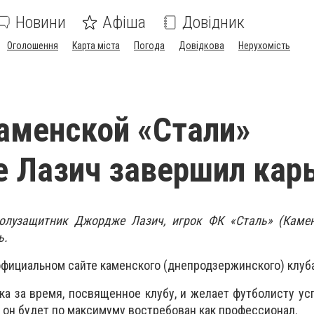
Новини
Афіша
Довідник
Оголошення
Карта міста
Погода
Довідкова
Нерухомість
аменской «Стали»
 Лазич завершил кар
полузащитник Джордже Лазич, игрок ФК «Сталь» (Камен
ь.
официальном сайте каменского (днепродзержинского) клуба
ока за время, посвященное клубу, и желает футболисту ус
 он будет по максимуму востребован как профессионал.