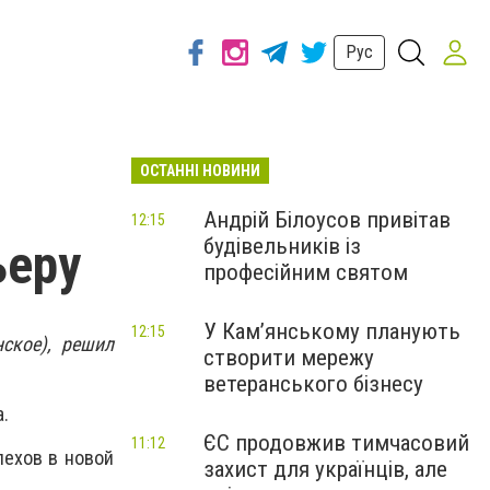
Рус
ОСТАННІ НОВИНИ
Андрій Білоусов привітав
12:15
будівельників із
ьеру
професійним святом
У Кам’янському планують
12:15
ское), решил
створити мережу
ветеранського бізнесу
.
ЄС продовжив тимчасовий
11:12
пехов в новой
захист для українців, але