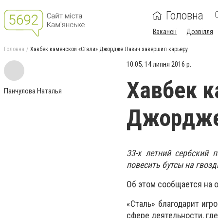
Головна
Вакансії
Дозвілля
Головна
Хавбек каменской «Стали» Джордже Лазич завершил карьеру
10:05, 14 липня 2016 р.
Хавбек к
Панчулова Наталья
Джордже
33-х летний сербский 
повесить бутсы на гвозд
Об этом сообщается на 
«Сталь» благодарит игр
сфере деятельности, где