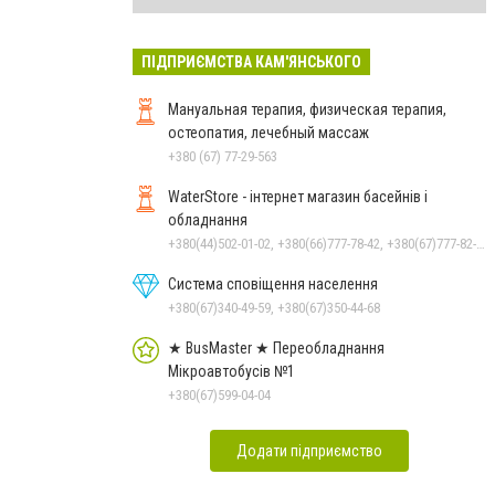
ПІДПРИЄМСТВА КАМ'ЯНСЬКОГО
Мануальная терапия, физическая терапия,
остеопатия, лечебный массаж
+380 (67) 77-29-563
WaterStore - інтернет магазин басейнів і
обладнання
+380(44)502-01-02, +380(66)777-78-42, +380(67)777-82-19, +380(67)890-80-80, +380(73)890-80-80, +380(44)502-01-03
Система сповіщення населення
+380(67)340-49-59, +380(67)350-44-68
★ BusMaster ★ Переобладнання
Мікроавтобусів №1
+380(67)599-04-04
Додати підприємство