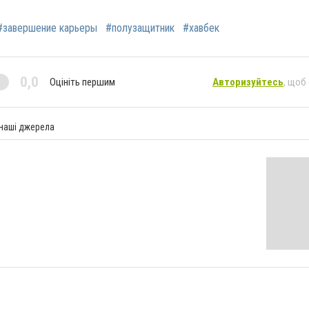
#завершение карьеры
#полузащитник
#хавбек
0,0
Оцініть першим
Авторизуйтесь
, щоб
 наші джерела