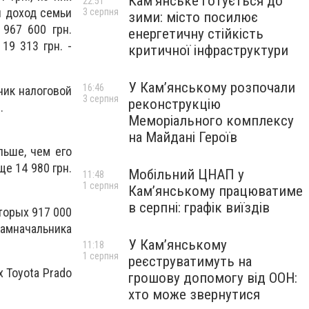
Кам’янське готується до
22:51
й доход семьи
3 серпня
зими: місто посилює
 967 600 грн.
енергетичну стійкість
19 313 грн. -
критичної інфраструктури
У Кам’янському розпочали
16:46
ьник налоговой
3 серпня
реконструкцію
.
Меморіального комплексу
на Майдані Героїв
льше, чем его
ще 14 980 грн.
Мобільний ЦНАП у
11:48
1 серпня
Кам’янському працюватиме
в серпні: графік виїздів
оторых 917 000
амначальника
У Кам’янському
11:18
1 серпня
реєструватимуть на
 Toyota Prado
грошову допомогу від ООН:
хто може звернутися