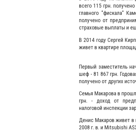
всего 115 грн. получено
главного "фискала" Кам
получено от предприним
страховые выплаты и еще
В 2014 году Сергей Кирп
живет в квартире площадь
Первый заместитель на
шеф - 81 867 грн. Годова
получено от других источ
Семья Макарова в прошло
грн. - доход от пред
налоговой инспекции зара
Денис Макаров живет в к
2008 г. в. и Mitsubishi A