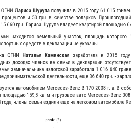
а ОГНИ
Лариса Шурупа
получила в 2015 году 61 015 гривен
, процентов и 50 грн. в качестве подарков. Прошлогодни
15 660 грн. Лариса Шурупа владеет квартирой площадью 64 
мьи находится земельный участок, площадь которого 1
нспортных средств в декларации не указаны.
ика ОГНИ
Наталья Каминская
заработала в 2015 году
них доходах членов ее семьи в декларации отсутствует
емья замначальника налоговой заработала 1 016 640 гриве
предпринимательской деятельности, еще 36 640 грн. - зарпл
зуется автомобилем Mercedes-Benz B 170 2008 г. в. В соб
 площадью 159,8 кв. м и грузовое авто Mercedes-Benz 308D
 года, члены семьи ездили еще на легковом автомобиле Re
photo (3)