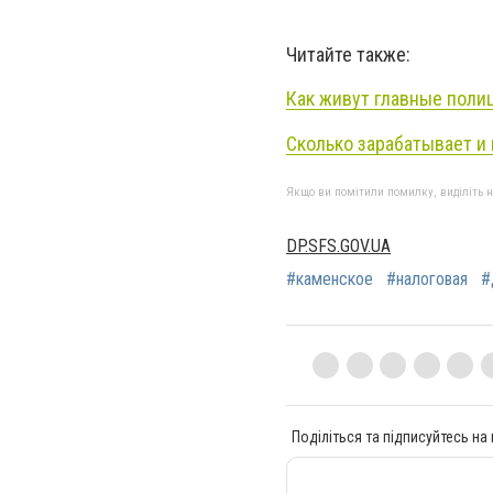
Читайте также:
Как живут главные поли
Сколько зарабатывает и
Якщо ви помітили помилку, виділіть нео
DP.SFS.GOV.UA
#каменское
#налоговая
#
Поділіться та підписуйтесь на