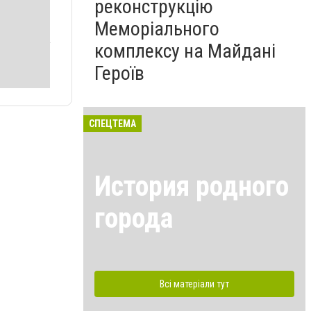
реконструкцію
Меморіального
комплексу на Майдані
Героїв
СПЕЦТЕМА
История родного
города
Всі матеріали тут