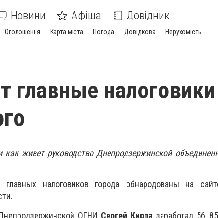
Новини
Афіша
Довідник
Оголошення
Карта міста
Погода
Довідкова
Нерухомість
т главные налоговики
ого
и как живет руководство Днепродзержинской объединенн
х главных налоговиков города обнародованы на сай
сти.
к Днепродзержинской ОГНИ
Сергей Кирпа
заработал 56 851