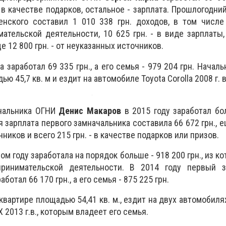
 в качестве подарков, остальное - зарплата. Прошлогодни
енского составил 1 010 338 грн. доходов, в том числе
ательской деятельности, 10 625 грн. - в виде зарплаты, 
 12 800 грн. - от неуказанных источников.
а заработал 69 335 грн., а его семья - 979 204 грн. Начал
ю 45,7 кв. м и ездит на автомобиле Toyota Corolla 2008 г. в
чальника ОГНИ
Денис Макаров
в 2015 году заработал бо
я зарплата первого замначальника составила 66 672 грн., е
ников и всего 215 грн. - в качестве подарков или призов.
м году заработала на порядок больше - 918 200 грн., из к
принимательской деятельности. В 2014 году первый з
ботал 66 170 грн., а его семья - 875 225 грн.
вартире площадью 54,41 кв. м., ездит на двух автомобилях
SX 2013 г.в., которым владеет его семья.