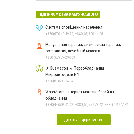
ПІДПРИЄМСТВА КАМ'ЯНСЬКОГО
Система сповіщення населення
+380(67)340-49-59, +380(67)350-44-68
Мануальная терапия, физическая терапия,
остеопатия, лечебный массаж
+380 (67) 77-29-563
★ BusMaster ★ Переобладнання
Мікроавтобусів №1
+380(67)599-04-04
WaterStore - інтернет магазин басейнів і
обладнання
+380(44)502-01-02, +380(66)777-78-42, +380(67)777-82-19, +380(67)890-80-80, +380(73)890-80-80, +380(44)502-01-03
Додати підприємство