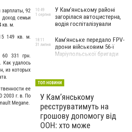
У Кам’янському районі
10:49
 зарплаты, 92
1 серпня
загорілася автоцистерна,
й доход семьи
водія госпіталізували
кв. м.
5 149 кв. м.
Кам’янське передало FPV-
18:11
31 липня
дрони військовим 56-ї
Маріупольської бригади
 60 331 грн.
. Как удалось
н, из которых
ата.
ТОП НОВИНИ
ственности ее
У Кам’янському
 2003 г. в. По
nault Megane.
реєструватимуть на
грошову допомогу від
ООН: хто може