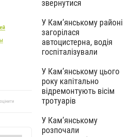
звернутися
У Кам’янському районі
лей
загорілася
ры
автоцистерна, водія
госпіталізували
У Кам’янському цього
року капітально
відремонтують вісім
тротуарів
 оцінити
У Кам’янському
розпочали