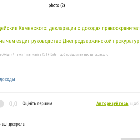
photo (2)
цейские Каменского: декларации о доходах правоохраните
 на чем ездит руководство Днепродзержинской прокурату
бхідний текст і натисніть Ctrl + Enter, щоб повідомити про це редакцію
доходы
0,0
Оцініть першим
Авторизуйтесь
, щоб
 наші джерела