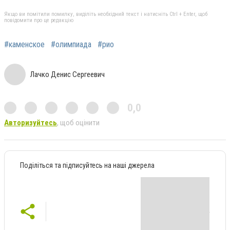
Якщо ви помітили помилку, виділіть необхідний текст і натисніть Ctrl + Enter, щоб
повідомити про це редакцію
#каменское
#олимпиада
#рио
Лачко Денис Сергеевич
0,0
Авторизуйтесь
, щоб оцінити
Поділіться та підписуйтесь на наші джерела