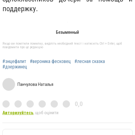
поддержку.
Безымянный
Якщо ви помітили помилку, виділіть необхідний текст і натисніть Ctrl + Enter, щоб
повідомити про це редакцію
#энцефалит
#вероника фесковец
#лесная сказка
#дзержинец
Панчулова Наталья
0,0
Авторизуйтесь
, щоб оцінити