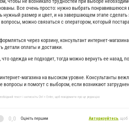
зом, чтобы не возникало трудностей при выборе необходим
рованы. Все очень просто: нужно выбрать понравившеюся 
ть нужный размер и цвет, и на завершающем этапе сделать 
т вопросы, можно связаться с оператором, который постар
формляться через корзину, консультант интернет-магазина
ь детали оплаты и доставки.
, что одежда не подходит, тогда можно вернуть ее назад, п
интернет-магазина на высоком уровне. Консультанты веж
е вопросы и помогут с выбором, если возникают затруднен
бхідний текст і натисніть Ctrl + Enter, щоб повідомити про це редакцію
0,0
Оцініть першим
Авторизуйтесь
, щоб