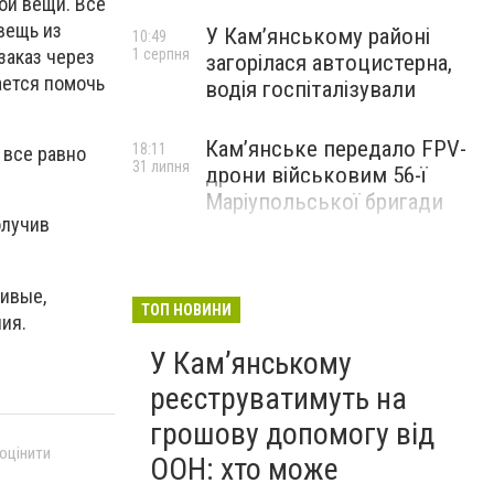
ой вещи. Все
вещь из
У Кам’янському районі
10:49
заказ через
1 серпня
загорілася автоцистерна,
ается помочь
водія госпіталізували
Кам’янське передало FPV-
18:11
 все равно
31 липня
дрони військовим 56-ї
Маріупольської бригади
олучив
ливые,
ТОП НОВИНИ
ия.
У Кам’янському
реєструватимуть на
грошову допомогу від
 оцінити
ООН: хто може