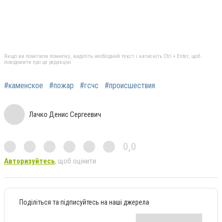
Якщо ви помітили помилку, виділіть необхідний текст і натисніть Ctrl + Enter, щоб
повідомити про це редакцію
#каменское
#пожар
#гсчс
#происшествия
Лачко Денис Сергеевич
0,0
Авторизуйтесь
, щоб оцінити
Поділіться та підписуйтесь на наші джерела