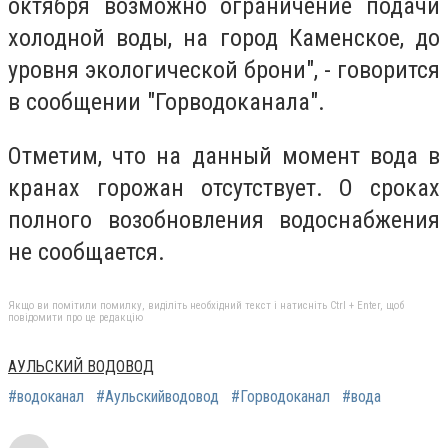
октября возможно ограничение подачи
холодной воды, на город Каменское, до
уровня экологической брони", - говорится
в сообщении "Горводоканала".
Отметим, что на данный момент вода в
кранах горожан отсутствует. О сроках
полного возобновления водоснабжения
не сообщается.
Якщо ви помітили помилку, виділіть необхідний текст і натисніть Ctrl + Enter, щоб
повідомити про це редакцію
АУЛЬСКИЙ ВОДОВОД
#водоканал
#Аульскийводовод
#Горводоканал
#вода