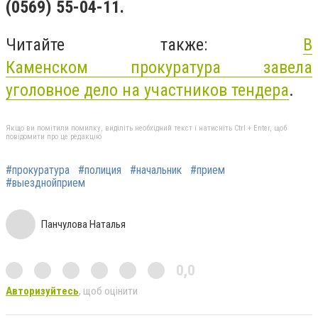
(0569) 55-04-11.
Читайте также:
В
Каменском прокуратура завела
уголовное дело на участников тендера
.
Якщо ви помітили помилку, виділіть необхідний текст і натисніть Ctrl + Enter, щоб
повідомити про це редакцію
#прокуратура
#полиция
#начальник
#прием
#выезднойприем
Панчулова Наталья
0,0
Авторизуйтесь
, щоб оцінити