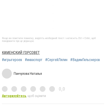
Якщо ви помітили помилку, виділіть необхідний текст і натисніть Ctrl + Enter, щоб
повідомити про це редакцію
КАМЕНСКИЙ ГОРСОВЕТ
#игрыгероев
#инваспорт
#СергейЛялин
#ВадимГильснеров
Панчулова Наталья
0,0
Авторизуйтесь
, щоб оцінити