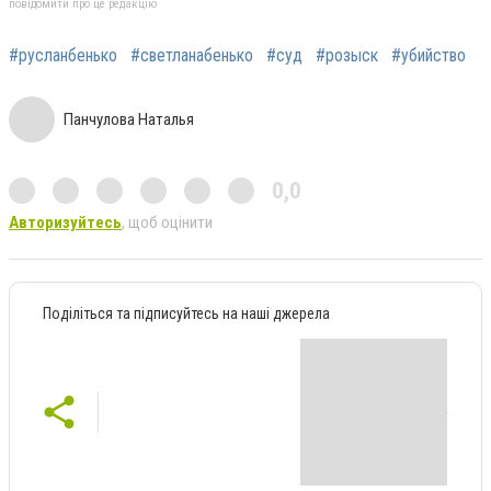
повідомити про це редакцію
#русланбенько
#светланабенько
#суд
#розыск
#убийство
Панчулова Наталья
0,0
Авторизуйтесь
, щоб оцінити
Поділіться та підписуйтесь на наші джерела