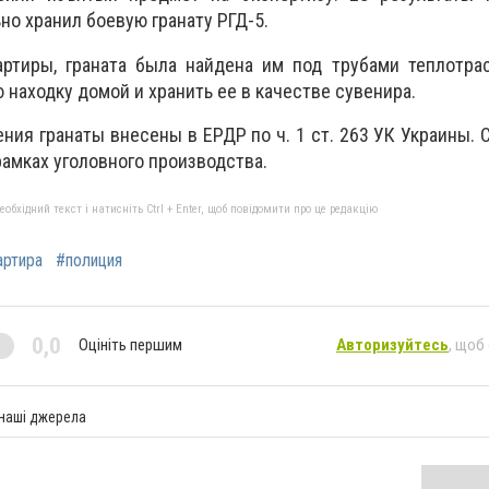
но хранил боевую гранату РГД-5.
артиры, граната была найдена им под трубами теплотра
находку домой и хранить ее в качестве сувенира.
ения гранаты внесены в ЕРДР по ч. 1 ст. 263 УК Украины.
амках уголовного производства.
бхідний текст і натисніть Ctrl + Enter, щоб повідомити про це редакцію
артира
#полиция
0,0
Оцініть першим
Авторизуйтесь
, щоб
 наші джерела