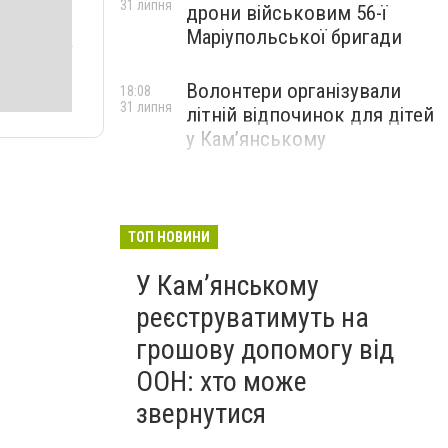
31 липня
дрони військовим 56-ї
Маріупольської бригади
Волонтери організували
18:08
31 липня
літній відпочинок для дітей
у Кам’янському
ТОП НОВИНИ
У Кам’янському
реєструватимуть на
грошову допомогу від
ООН: хто може
звернутися