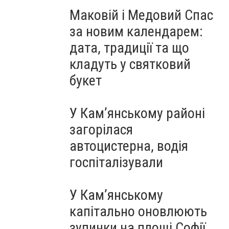
Маковій і Медовий Спас
за новим календарем:
дата, традиції та що
кладуть у святковий
букет
У Кам’янському районі
загорілася
автоцистерна, водія
госпіталізували
У Кам’янському
капітально оновлюють
зупинки на площі Софії