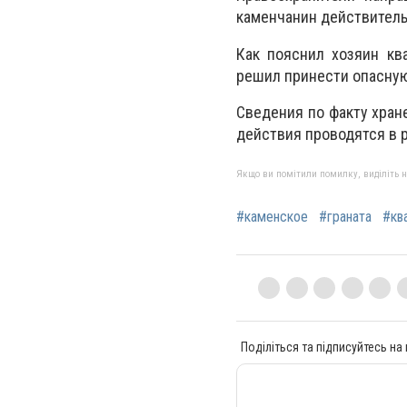
каменчанин действитель
Как пояснил хозяин кв
решил принести опасную 
Сведения по факту хран
действия проводятся в р
Якщо ви помітили помилку, виділіть нео
#каменское
#граната
#кв
Поділіться та підписуйтесь на