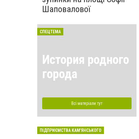
Шаповалової
СПЕЦТЕМА
История родного
города
Всі матеріали тут
ПІДПРИЄМСТВА КАМ'ЯНСЬКОГО