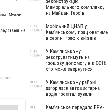
реконструкцію
Меморіального комплексу
на Майдані Героїв
ссы. Мужчина
Мобільний ЦНАП у
11:48
 Следственные
1 серпня
Кам’янському працюватиме
в серпні: графік виїздів
У Кам’янському
11:18
1 серпня
реєструватимуть на
грошову допомогу від ООН:
хто може звернутися
 оцінити
У Кам’янському районі
10:49
1 серпня
загорілася автоцистерна,
водія госпіталізували
Кам’янське передало FPV-
18:11