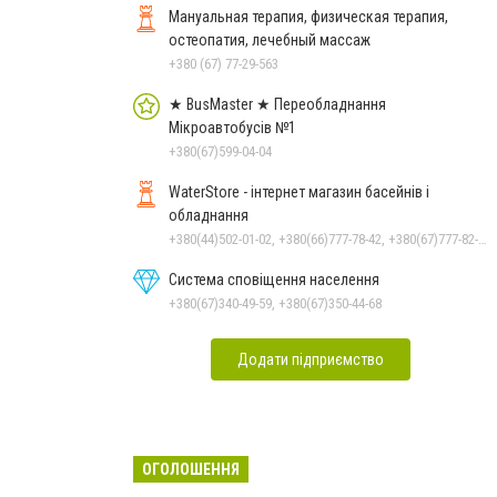
Мануальная терапия, физическая терапия,
остеопатия, лечебный массаж
+380 (67) 77-29-563
★ BusMaster ★ Переобладнання
Мікроавтобусів №1
+380(67)599-04-04
WaterStore - інтернет магазин басейнів і
обладнання
+380(44)502-01-02, +380(66)777-78-42, +380(67)777-82-19, +380(67)890-80-80, +380(73)890-80-80, +380(44)502-01-03
Система сповіщення населення
+380(67)340-49-59, +380(67)350-44-68
Додати підприємство
ОГОЛОШЕННЯ