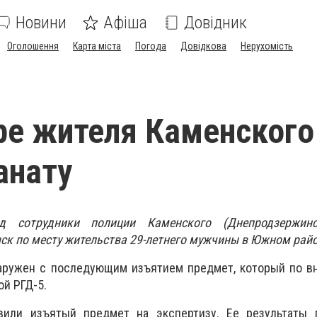
Новини
Афіша
Довідник
Оголошення
Карта міста
Погода
Довідкова
Нерухомість
ре жителя Каменского
анату
д сотрудники полиции Каменского (Днепродзержинс
к по месту жительства 29-летнего мужчины в Южном райо
наружен с последующим изъятием предмет, который по в
ой РГД-5.
вили изъятый предмет на экспертизу. Ее результаты п