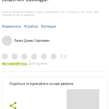
Якщо ви помітили помилку, виділіть необхідний текст і натисніть Ctrl + Enter, щоб
повідомити про це редакцію
#каменское
#грабеж
#полиция
Лачко Денис Сергеевич
0,0
Авторизуйтесь
, щоб оцінити
Поділіться та підписуйтесь на наші джерела