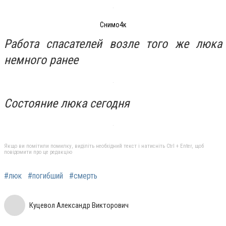
Снимо4к
Работа спасателей возле того же люка
немного ранее
Состояние люка сегодня
Якщо ви помітили помилку, виділіть необхідний текст і натисніть Ctrl + Enter, щоб
повідомити про це редакцію
#люк
#погибший
#смерть
Куцевол Александр Викторович