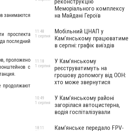
реконструкцію
Меморіального комплексу
на Майдані Героїв
ов занимаются
Мобільний ЦНАП у
11:48
ти проспекта
1 серпня
Кам’янському працюватиме
гда последний
в серпні: графік виїздів
в, проложено
У Кам’янському
11:18
1 серпня
ронштейнов с
реєструватимуть на
танция.
грошову допомогу від ООН:
хто може звернутися
е продолжают
У Кам’янському районі
10:49
1 серпня
загорілася автоцистерна,
водія госпіталізували
Кам’янське передало FPV-
18:11