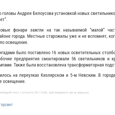
о головы Андрея Белоусова установкой новых светильник
ет".
новые фонари зажгли на так называемой "малой" час
йоне города. Местные старожилы уже и не вспомнят, ко
ало освещение.
гадами было поставлено 16 новых осветительных столбо
абочие предприятия смонтировали 56 светильников и к
пами. Также была восстановлена трансформаторная подс
илось на переулках Кизлярском и 5-м Невским. В город
е освещение.
бхідний текст і натисніть Ctrl + Enter, щоб повідомити про це редакцію
горсвет