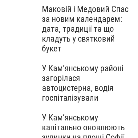
Маковій і Медовий Спас
за новим календарем:
дата, традиції та що
кладуть у святковий
букет
У Кам’янському районі
загорілася
автоцистерна, водія
госпіталізували
У Кам’янському
капітально оновлюють
зупинки на площі Софії