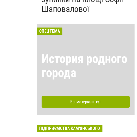
Шаповалової
СПЕЦТЕМА
История родного
города
Всі матеріали тут
ПІДПРИЄМСТВА КАМ'ЯНСЬКОГО