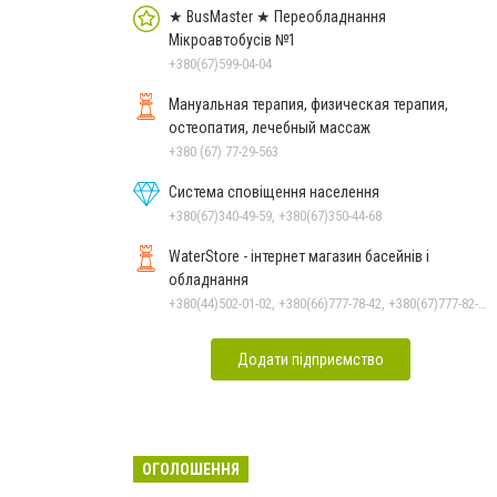
★ BusMaster ★ Переобладнання
Мікроавтобусів №1
+380(67)599-04-04
Мануальная терапия, физическая терапия,
остеопатия, лечебный массаж
+380 (67) 77-29-563
Система сповіщення населення
+380(67)340-49-59, +380(67)350-44-68
WaterStore - інтернет магазин басейнів і
обладнання
+380(44)502-01-02, +380(66)777-78-42, +380(67)777-82-19, +380(67)890-80-80, +380(73)890-80-80, +380(44)502-01-03
Додати підприємство
ОГОЛОШЕННЯ