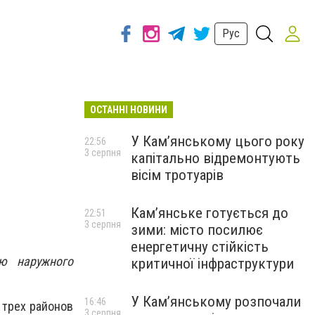
Рус
ОСТАННІ НОВИНИ
У Кам’янському цього року
22:56
3 серпня
капітально відремонтують
вісім тротуарів
Кам’янське готується до
22:51
3 серпня
зими: місто посилює
енергетичну стійкість
ю наружного
критичної інфраструктури
У Кам’янському розпочали
16:46
 трех районов
3 серпня