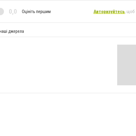
0,0
Оцініть першим
Авторизуйтесь
, щоб
 наші джерела