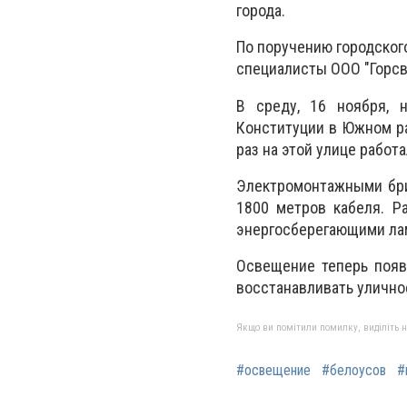
города.
По поручению городског
специалисты ООО "Горсв
В среду, 16 ноября, 
Конституции в Южном ра
раз на этой улице работ
Электромонтажными бри
1800 метров кабеля. Р
энергосберегающими лам
Освещение теперь появ
восстанавливать улично
Якщо ви помітили помилку, виділіть нео
#освещение
#белоусов
#