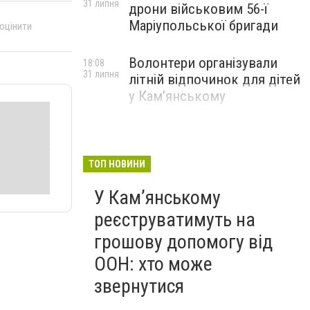
31 липня
дрони військовим 56-ї
Маріупольської бригади
 оцінити
Волонтери організували
18:08
31 липня
літній відпочинок для дітей
у Кам’янському
ТОП НОВИНИ
У Кам’янському
реєструватимуть на
грошову допомогу від
ООН: хто може
звернутися