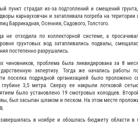
ый пункт страдал из-за подтоплений и смещений грунта,
 дворы карнауховчан и затапливала погреба на територии
лиц Баррикадная, Осенняя, Садового, Толстого.
а не отходила по коллекторной системе, а просачивал
ровня грунтовых вод затапливались подвалы, смещалас
ния постепенно разрушались.
х чиновников, проблема была ликвидирована за 8 меся
ударственную экпертизу. Тогда же начались работы п
сти поселка подрядной организацией было проложено 
глубине 3,5 метра. Сверху ее накрыли лотковой сеть
ятием было установлено 19 смотровых колодцев. Второй
вы, был засыпан шлаком и песком. На этом месте пролож
д.
 завершилась в ноябре и обошлась бюджету области в 