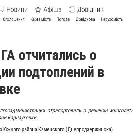
Новини
Афіша
Довідник
Оголошення
Карта міста
Погода
Довідкова
Нерухомість
ГА отчитались о
ии подтоплений в
вке
лгосадминистрации отрапортовали о решении многолет
рии Карнауховки.
ю Южного района Каменского (Днепродзержинска).