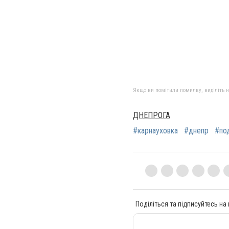
Якщо ви помітили помилку, виділіть нео
ДНЕПРОГА
#карнауховка
#днепр
#по
Поділіться та підписуйтесь на