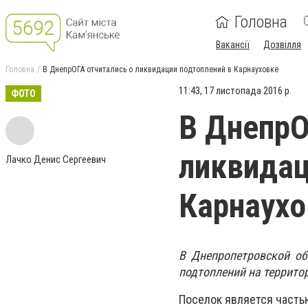
Головна
Вакансії
Дозвілля
Головна
В ДнепрОГА отчитались о ликвидации подтоплений в Карнауховке
11:43, 17 листопада 2016 р.
ФОТО
В ДнепрО
ликвидац
Лачко Денис Сергеевич
Карнаухо
В Днепропетровской об
подтоплений на террито
Поселок является часть