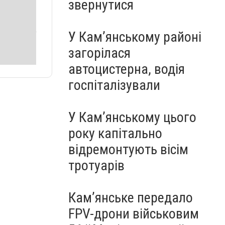
звернутися
У Кам’янському районі
загорілася
автоцистерна, водія
госпіталізували
У Кам’янському цього
року капітально
відремонтують вісім
тротуарів
Кам’янське передало
FPV-дрони військовим