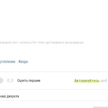
бхідний текст і натисніть Ctrl + Enter, щоб повідомити про це редакцію
дтопление
#вода
0,0
Оцініть першим
Авторизуйтесь
, щоб
 наші джерела