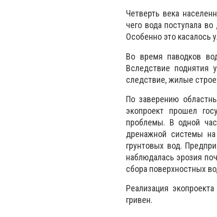
Четверть века населенн
чего вода поступала во
Особенно это касалось у
Во время паводков вод
Вследствие поднятия у
следствие, жилые строе
По заверению областны
экопроект прошел гос
проблемы. В одной ча
дренажной системы на 
грунтовых вод. Предпри
наблюдалась эрозия поч
сбора поверхностных во
Реализация экопроекта
гривен.