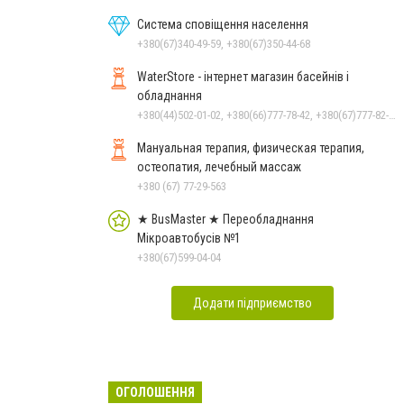
Система сповіщення населення
+380(67)340-49-59, +380(67)350-44-68
WaterStore - інтернет магазин басейнів і
обладнання
+380(44)502-01-02, +380(66)777-78-42, +380(67)777-82-19, +380(67)890-80-80, +380(73)890-80-80, +380(44)502-01-03
Мануальная терапия, физическая терапия,
остеопатия, лечебный массаж
+380 (67) 77-29-563
★ BusMaster ★ Переобладнання
Мікроавтобусів №1
+380(67)599-04-04
Додати підприємство
ОГОЛОШЕННЯ