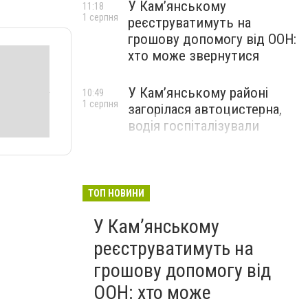
У Кам’янському
11:18
1 серпня
реєструватимуть на
грошову допомогу від ООН:
хто може звернутися
У Кам’янському районі
10:49
1 серпня
загорілася автоцистерна,
водія госпіталізували
ТОП НОВИНИ
У Кам’янському
реєструватимуть на
грошову допомогу від
ООН: хто може