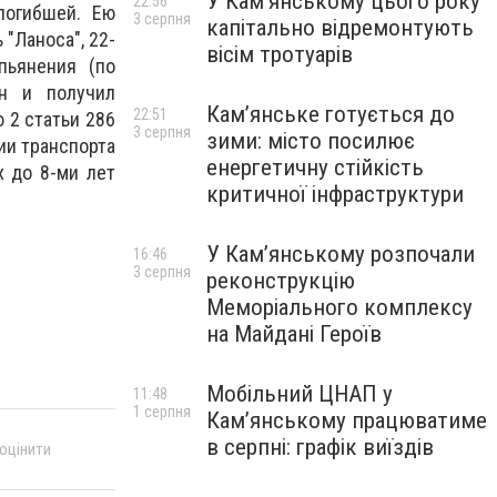
У Кам’янському цього року
22:56
погибшей. Ею
3 серпня
капітально відремонтують
"Ланоса", 22-
вісім тротуарів
пьянения (по
ан и получил
Кам’янське готується до
22:51
 2 статьи 286
3 серпня
зими: місто посилює
ии транспорта
енергетичну стійкість
х до 8-ми лет
критичної інфраструктури
У Кам’янському розпочали
16:46
3 серпня
реконструкцію
Меморіального комплексу
на Майдані Героїв
Мобільний ЦНАП у
11:48
1 серпня
Кам’янському працюватиме
в серпні: графік виїздів
 оцінити