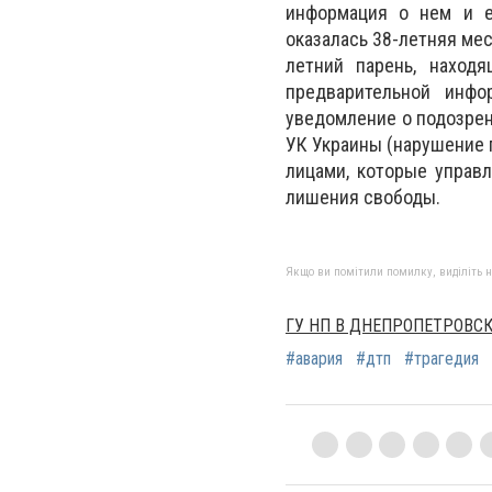
информация о нем и ег
оказалась 38-летняя мес
летний парень, наход
предварительной инфо
уведомление о подозрен
УК Украины (нарушение 
лицами, которые управл
лишения свободы.
Якщо ви помітили помилку, виділіть нео
ГУ НП В ДНЕПРОПЕТРОВС
#авария
#дтп
#трагедия