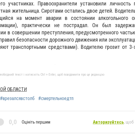
о участниках. Правоохранители установили личность 
тная жительница. Сиротами остались двое детей. Водитель 
ящийся на момент аварии в состоянии алкогольного о
рмации), практически не пострадал. Он был задерж
ии в совершении преступления, предусмотренного частью
правил безопасности дорожного движения или эксплуатац
яют транспортными средствами). Водителю грозит от 3-
бхідний текст і натисніть Ctrl + Enter, щоб повідомити про це редакцію
КОЙ ОБЛАСТИ
#врезалсявстолб
#смертельноедтп
0,0
Оцініть першим
Авторизуйтесь
, щоб