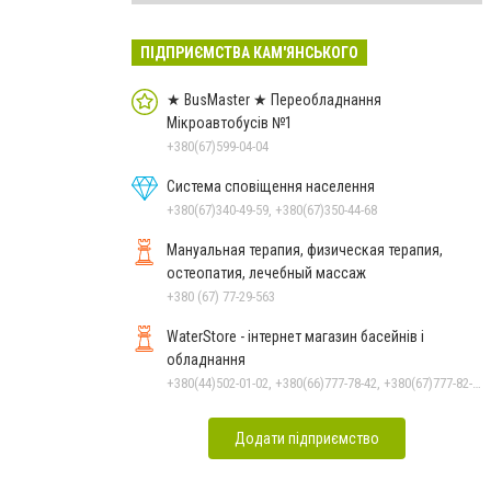
ПІДПРИЄМСТВА КАМ'ЯНСЬКОГО
★ BusMaster ★ Переобладнання
Мікроавтобусів №1
+380(67)599-04-04
Система сповіщення населення
+380(67)340-49-59, +380(67)350-44-68
Мануальная терапия, физическая терапия,
остеопатия, лечебный массаж
+380 (67) 77-29-563
WaterStore - інтернет магазин басейнів і
обладнання
+380(44)502-01-02, +380(66)777-78-42, +380(67)777-82-19, +380(67)890-80-80, +380(73)890-80-80, +380(44)502-01-03
Додати підприємство