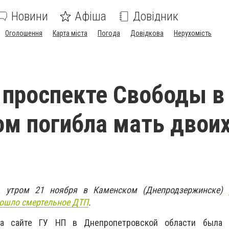
Новини
Афіша
Довідник
Оголошення
Карта міста
Погода
Довідкова
Нерухомість
 проспекте Свободы в
м погибла мать двои
, утром 21 ноября в Каменском (Днепродзержинске)
зошло смертельное ДТП
.
на сайте ГУ НП в Днепропетровской области была 