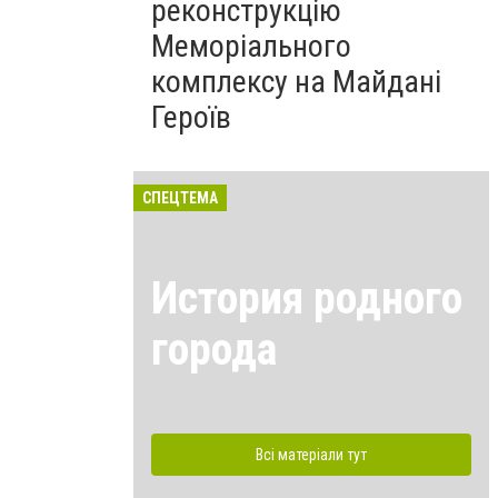
реконструкцію
Меморіального
комплексу на Майдані
Героїв
СПЕЦТЕМА
История родного
города
Всі матеріали тут