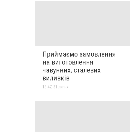
Приймаємо замовлення
на виготовлення
чавунних, сталевих
виливків
13:47, 31 липня