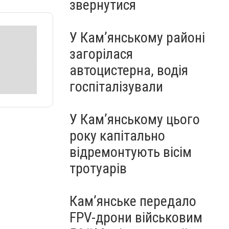
звернутися
У Кам’янському районі
загорілася
автоцистерна, водія
госпіталізували
У Кам’янському цього
року капітально
відремонтують вісім
тротуарів
Кам’янське передало
FPV-дрони військовим