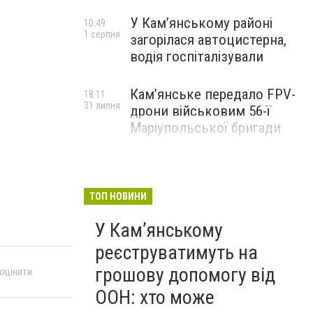
У Кам’янському районі
10:49
1 серпня
загорілася автоцистерна,
водія госпіталізували
Кам’янське передало FPV-
18:11
31 липня
дрони військовим 56-ї
Маріупольської бригади
ТОП НОВИНИ
У Кам’янському
реєструватимуть на
грошову допомогу від
 оцінити
ООН: хто може