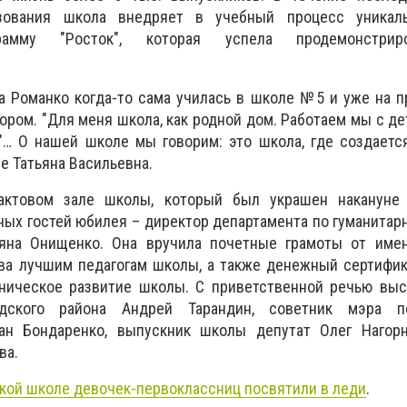
зования школа внедряет в учебный процесс уникаль
грамму "Росток", которая успела продемонстри
а Романко когда-то сама училась в школе №5 и уже на 
ором. "Для меня школа, как родной дом. Работаем мы с де
"… О нашей школе мы говорим: это школа, где создаетс
е Татьяна Васильевна.
актовом зале школы, который был украшен накануне
ных гостей юбилея – директор департамента по гуманита
ьяна Онищенко. Она вручила почетные грамоты от имен
ва лучшим педагогам школы, а также денежный сертифик
ехническое развитие школы. С приветственной речью вы
одского района Андрей Тарандин, советник мэра 
ан Бондаренко, выпускник школы депутат Олег Нагор
ва.
кой школе девочек-первоклассниц посвятили в леди
.