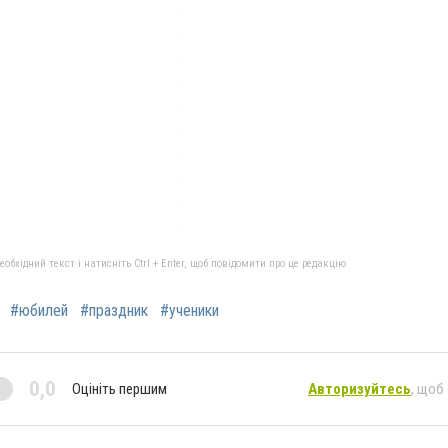
бхідний текст і натисніть Ctrl + Enter, щоб повідомити про це редакцію
#юбилей
#праздник
#ученики
0,0
Оцініть першим
Авторизуйтесь
, щоб