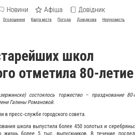
Новини
Афіша
Довідник
Оголошення
Карта міста
Погода
Довідкова
Нерухомість
старейших школ
го отметила 80-летие
зержинске) состоялось торжество – празднование 80-
ени Галины Романовой.
и в пресс-службе городского совета.
ования школа выпустила более 450 золотых и серебряны
ю жизнь более 5 тыс. выпускников. В течение послед