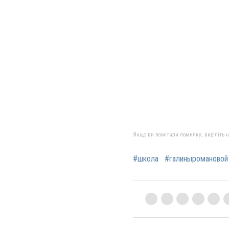
Якщо ви помітили помилку, виділіть нео
#школа
#галиныромановой