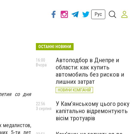
Рус
ОСТАННІ НОВИНИ
Автоподбор в Днепре и
16:00
Вчора
области: как купить
автомобиль без рисков и
лишних затрат
НОВИНИ КОМПАНІЙ
летия со дня
У Кам’янському цього року
22:56
3 серпня
капітально відремонтують
вісім тротуарів
х медалистов,
них 5-ти лет