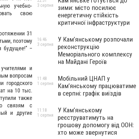
Кам’янське готується до
22:51
ную учебно-
3 серпня
зими: місто посилює
ровать свою
енергетичну стійкість
критичної інфраструктури
протяжении 31
У Кам’янському розпочали
16:46
тьми, поэтому
3 серпня
реконструкцію
я будущее!" –
Меморіального комплексу
на Майдані Героїв
 учителями и
рным вопросам
Мобільний ЦНАП у
11:48
и городского
1 серпня
Кам’янському працюватиме
ат на 10 тыс.
в серпні: графік виїздів
ступили также
по связям с
У Кам’янському
11:18
ный и другие
1 серпня
реєструватимуть на
грошову допомогу від ООН:
хто може звернутися