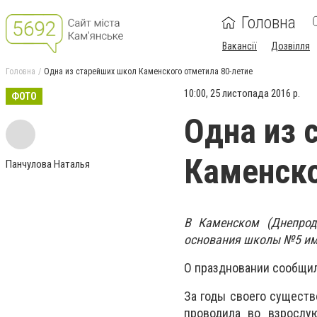
Головна
Вакансії
Дозвілля
Головна
Одна из старейших школ Каменского отметила 80-летие
10:00, 25 листопада 2016 р.
ФОТО
Одна из 
Каменско
Панчулова Наталья
В Каменском (Днепрод
основания школы №5 им
О праздновании сообщил
За годы своего существ
проводила во взрослу