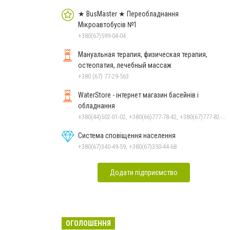
★ BusMaster ★ Переобладнання
Мікроавтобусів №1
+380(67)599-04-04
Мануальная терапия, физическая терапия,
остеопатия, лечебный массаж
+380 (67) 77-29-563
WaterStore - інтернет магазин басейнів і
обладнання
+380(44)502-01-02, +380(66)777-78-42, +380(67)777-82-19, +380(67)890-80-80, +380(73)890-80-80, +380(44)502-01-03
Система сповіщення населення
+380(67)340-49-59, +380(67)350-44-68
Додати підприємство
ОГОЛОШЕННЯ