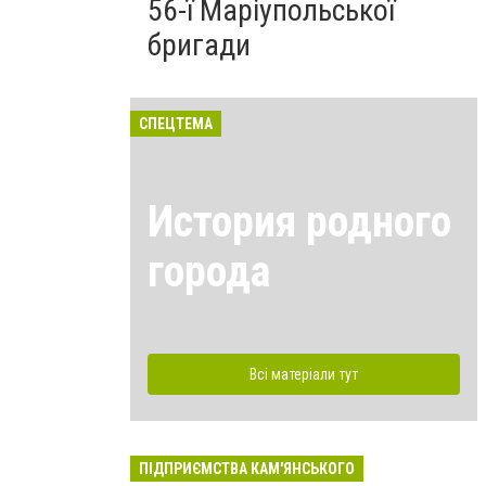
56-ї Маріупольської
бригади
СПЕЦТЕМА
История родного
города
Всі матеріали тут
ПІДПРИЄМСТВА КАМ'ЯНСЬКОГО