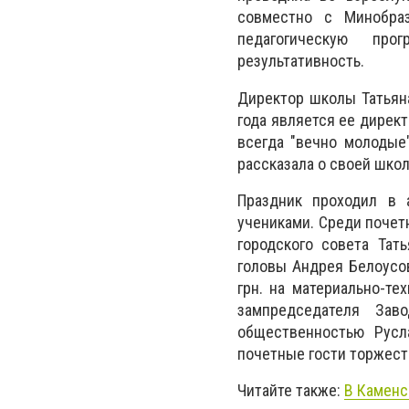
совместно с Минобра
педагогическую про
результативность.
Директор школы Татьян
года является ее директ
всегда "вечно молодые
рассказала о своей школ
Праздник проходил в 
учениками. Среди почет
городского совета Тат
головы Андрея Белоусо
грн. на материально-т
зампредседателя Зав
общественностью Русл
почетные гости торжест
Читайте также:
В Каменс