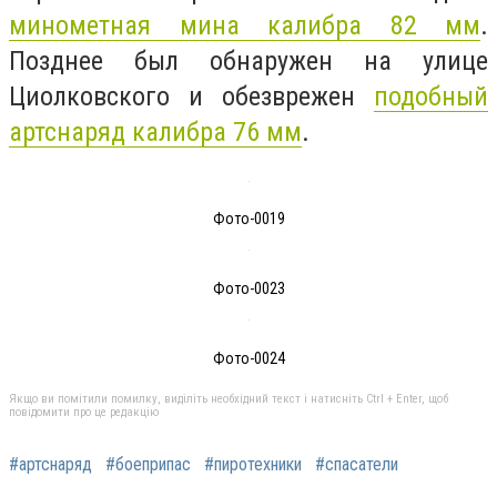
минометная мина калибра 82 мм
.
Позднее был обнаружен на улице
Циолковского и обезврежен
подобный
артснаряд калибра 76 мм
.
Фото-0019
Фото-0023
Фото-0024
Якщо ви помітили помилку, виділіть необхідний текст і натисніть Ctrl + Enter, щоб
повідомити про це редакцію
#артснаряд
#боеприпас
#пиротехники
#спасатели