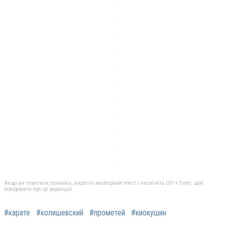
Якщо ви помітили помилку, виділіть необхідний текст і натисніть Ctrl + Enter, щоб
повідомити про це редакцію
#карате
#колишевский
#прометей
#киокушин