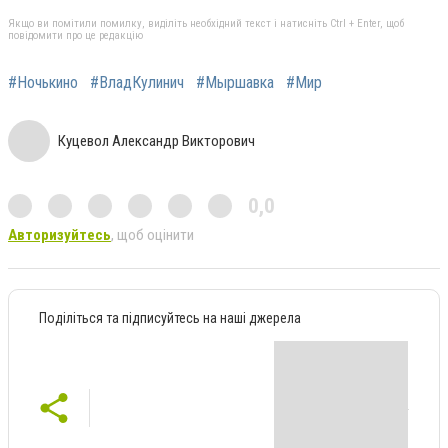
Якщо ви помітили помилку, виділіть необхідний текст і натисніть Ctrl + Enter, щоб
повідомити про це редакцію
#Ночькино
#ВладКулинич
#Мыршавка
#Мир
Куцевол Александр Викторович
0,0
Авторизуйтесь
, щоб оцінити
Поділіться та підписуйтесь на наші джерела