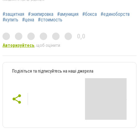
#защитная
#экипировка
#амуниция
#бокса
#единоборств
#купить
#цена
#стоимость
0,0
Авторизуйтесь
, щоб оцінити
Поділіться та підписуйтесь на наші джерела