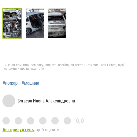
Якщо ви помітили помилку, виділіть необхідний текст і натисніть Ctrl + Enter, щоб
повідомити про це редакцію
#пожар
#машина
Бугаева Илона Александровна
0,0
Авторизуйтесь
, щоб оцінити