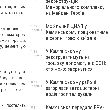
реконструкцію
Меморіального комплексу
пострадавшим
на Майдані Героїв
ить, никто не
Мобільний ЦНАП у
11:48
чил договор с
1 серпня
Кам’янському працюватиме
еханизаторов,
в серпні: графік виїздів
ремонт крыши,
ку, цементную
У Кам’янському
11:18
1 серпня
реєструватимуть на
грошову допомогу від ООН:
хто може звернутися
е отсутствуют
 Вроде как все
У Кам’янському районі
10:49
троителям, чем
1 серпня
загорілася автоцистерна,
ро, - сказал
водія госпіталізували
 - постелить
Кам’янське передало FPV-
18:11