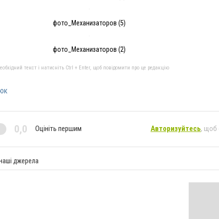
фото_Механизаторов (5)
фото_Механизаторов (2)
бхідний текст і натисніть Ctrl + Enter, щоб повідомити про це редакцію
юк
0,0
Оцініть першим
Авторизуйтесь
, щоб
 наші джерела