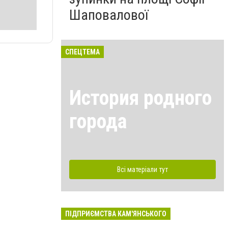
Шаповалової
СПЕЦТЕМА
История родного
города
Всі матеріали тут
ПІДПРИЄМСТВА КАМ'ЯНСЬКОГО