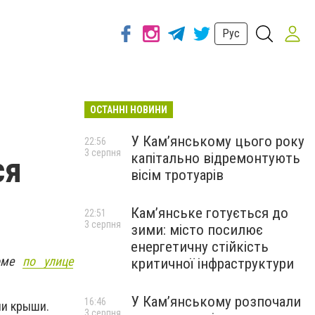
Рус
ОСТАННІ НОВИНИ
У Кам’янському цього року
22:56
3 серпня
капітально відремонтують
ся
вісім тротуарів
Кам’янське готується до
22:51
3 серпня
зими: місто посилює
енергетичну стійкість
доме
по улице
критичної інфраструктури
У Кам’янському розпочали
16:46
ии крыши.
3 серпня