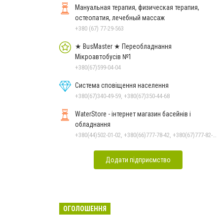
Мануальная терапия, физическая терапия,
остеопатия, лечебный массаж
+380 (67) 77-29-563
★ BusMaster ★ Переобладнання
Мікроавтобусів №1
+380(67)599-04-04
Система сповіщення населення
+380(67)340-49-59, +380(67)350-44-68
WaterStore - інтернет магазин басейнів і
обладнання
+380(44)502-01-02, +380(66)777-78-42, +380(67)777-82-19, +380(67)890-80-80, +380(73)890-80-80, +380(44)502-01-03
Додати підприємство
ОГОЛОШЕННЯ