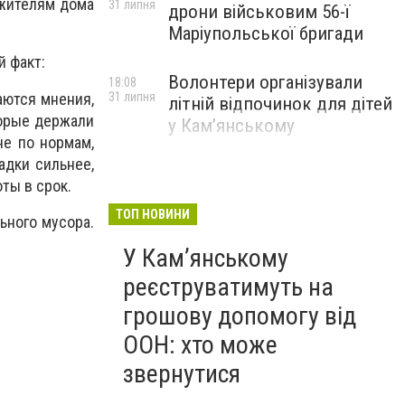
 жителям дома
31 липня
дрони військовим 56-ї
Маріупольської бригади
 факт:
Волонтери організували
18:08
ваются мнения,
31 липня
літній відпочинок для дітей
торые держали
у Кам’янському
не по нормам,
адки сильнее,
ты в срок.
ТОП НОВИНИ
ьного мусора.
У Кам’янському
реєструватимуть на
грошову допомогу від
ООН: хто може
звернутися