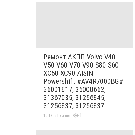
Ремонт АКПП Volvo V40
V50 V60 V70 V90 S80 S60
XC60 XC90 AISIN
Powershift #AV4R7000BG#
36001817, 36000662,
31367035, 31256845,
31256837, 31256837
11
10:19, 31 липня