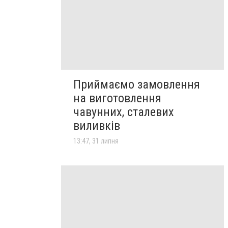
Приймаємо замовлення
на виготовлення
чавунних, сталевих
виливків
13:47, 31 липня