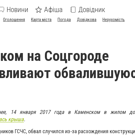
Новини
Афіша
Довідник
Оголошення
Карта міста
Погода
Довідкова
Нерухомість
ком на Соцгороде
авливают обвалившую
нее, 14 января 2017 года в Каменском в жилом 
ась крыша
.
ников ГСЧС, обвал случился из-за расхождения конструкц