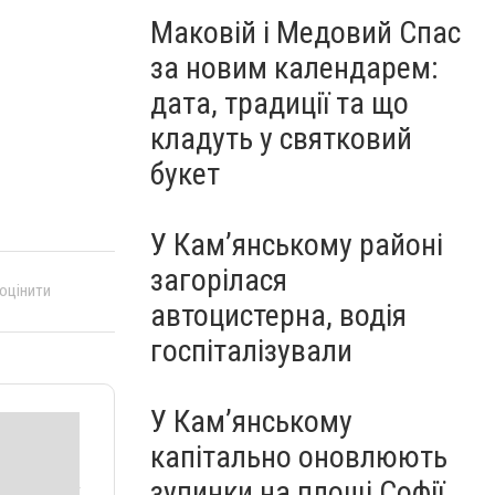
Маковій і Медовий Спас
за новим календарем:
дата, традиції та що
кладуть у святковий
букет
У Кам’янському районі
загорілася
 оцінити
автоцистерна, водія
госпіталізували
У Кам’янському
капітально оновлюють
зупинки на площі Софії