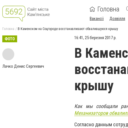
Головна
Вакансії
Дозвілля
Головна
В Каменском на Соцгороде восстанавливают обвалившуюся крышу
16:41, 25 березня 2017 р.
ФОТО
В Каменс
восстан
Лачко Денис Сергеевич
крышу
Как мы сообщали ра
Механизаторов обвалил
Согласно данным сотруд