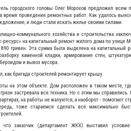
тель городского головы Олег Морохов предложил всем 
а время проведения ремонтных работ. Как удалось выясн
редложение, и люди стали искать жилье своими силами.
илищно-коммунального хозяйства и строительства заклю
ресурс» на капитальный ремонт жилого дома по улице М
 890 гривен. Эта сумма была выделена на капитальный 
разборку каменной кладки, армирование стен, штукатур
убероидом и вывоз мусора.
л, как бригада строителей ремонтирует крышу.
оты на этом объекте. Дом расположен в таком месте, гд
в грязи застревала вся техника. Но с этим мы справились.
вартирах, на работы не жалуются, а наоборот - помогают с
ередь, тоже стараемся сделать всё максимально быст
троителей.
, что заказчик (департамент ЖКХ) выставил условие