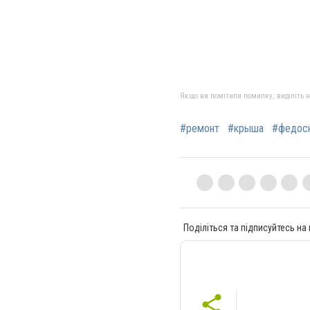
Якщо ви помітили помилку, виділіть нео
#ремонт
#крыша
#федос
Поділіться та підписуйтесь на