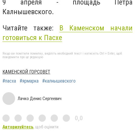
9 апреля - площадь Петра
Калнышевского.
Читайте также:
В Каменском начали
готовиться к Пасхе
Якщо ви помітили помилку, виділіть необхідний текст і натисніть Ctrl + Enter, щоб
повідомити про це редакцію
КАМЕНСКОЙ ГОРСОВЕТ
#пасха
#ярмарка
#калнышевского
Лачко Денис Сергеевич
0,0
Авторизуйтесь
, щоб оцінити