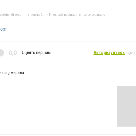
бхідний текст і натисніть Ctrl + Enter, щоб повідомити про це редакцію
орт
0,0
Оцініть першим
Авторизуйтесь
, щоб
 наші джерела