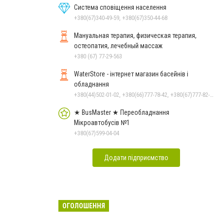
Система сповіщення населення
+380(67)340-49-59, +380(67)350-44-68
Мануальная терапия, физическая терапия,
остеопатия, лечебный массаж
+380 (67) 77-29-563
WaterStore - інтернет магазин басейнів і
обладнання
+380(44)502-01-02, +380(66)777-78-42, +380(67)777-82-19, +380(67)890-80-80, +380(73)890-80-80, +380(44)502-01-03
★ BusMaster ★ Переобладнання
Мікроавтобусів №1
+380(67)599-04-04
Додати підприємство
ОГОЛОШЕННЯ