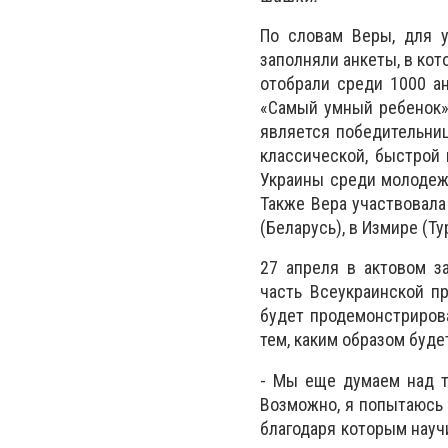
По словам Веры, для у
заполняли анкеты, в ко
отобрали среди 1000 ан
«Самый умный ребенок»
является победительни
классической, быстрой
Украины среди молодеж
Также Вера участвовала
(Беларусь), в Измире (Ту
27 апреля в актовом з
часть Всеукраинской п
будет продемонстрирова
тем, каким образом буде
- Мы еще думаем над те
Возможно, я попытаюсь 
благодаря которым научи