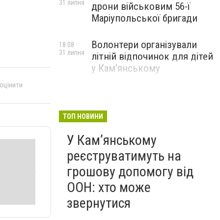
31 липня
дрони військовим 56-ї
Маріупольської бригади
Волонтери організували
18:08
31 липня
літній відпочинок для дітей
у Кам’янському
 оцінити
ТОП НОВИНИ
У Кам’янському
реєструватимуть на
грошову допомогу від
ООН: хто може
звернутися