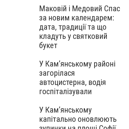
Маковій і Медовий Спас
за новим календарем:
дата, традиції та що
кладуть у святковий
букет
У Кам’янському районі
загорілася
автоцистерна, водія
госпіталізували
У Кам’янському
капітально оновлюють
зупинки на площі Софії