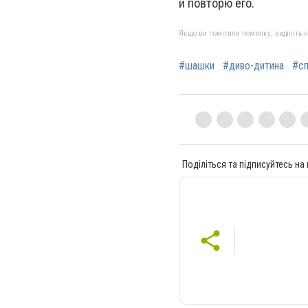
и повторю его.
Якщо ви помітили помилку, виділіть нео
#шашки
#диво-дитина
#сп
Поділіться та підписуйтесь на