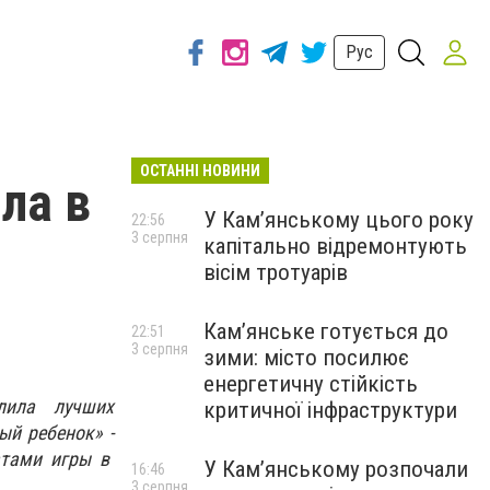
Рус
ОСТАННІ НОВИНИ
ла в
У Кам’янському цього року
22:56
3 серпня
капітально відремонтують
вісім тротуарів
Кам’янське готується до
22:51
3 серпня
зими: місто посилює
енергетичну стійкість
лила лучших
критичної інфраструктури
ый ребенок» -
атами игры в
У Кам’янському розпочали
16:46
3 серпня