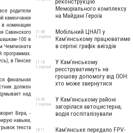
реконструкцію
Меморіального комплексу
все родители
на Майдані Героїв
ой каменчанки
в в номинации
Мобільний ЦНАП у
ия Савинского
11:48
1 серпня
Кам’янському працюватиме
шашкам-100 в
в серпні: графік виїздів
ом Чемпионата
й программах.
сь), в Пинске
У Кам’янському
11:18
1 серпня
реєструватимуть на
грошову допомогу від ООН:
ся финальная
хто може звернутися
стник должен
здумывает над
У Кам’янському районі
10:49
1 серпня
загорілася автоцистерна,
ворит Вера, -
водія госпіталізували
рирую навыки,
трывок текста
Кам’янське передало FPV-
18:11