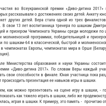
частия во Всеукраинской премии «Диво-дитина 2017» 
торых рассказывали о достижениях своих детей. Анкету юн
кет других детей. Вера стала одной из трех финалисто
. В свои 13 лет воспитанница тренера по шашкам Дмитр
цей и призером Чемпионата Украины среди молодежи по 
 и молниеносной программах, победительницей и призер
и по шашкам-64 в классической, быстрой и молниеносно
 в чемпионатах Европы, чемпионатах мира в Орше (Белару
рция).
але Министерства образования и науки Украины состоит
ремии «Диво-дитина 2017». По словам Веры каждый уча
ть свои способности в финале. Юная участница пока ра
т происходить презентация ее навыков игры в шашки.
м, как можно презентовать на сцене игру в шашки, - го
показать как тяжело играть в шашки, либо же продемонст
лась, играя в шашки. К примеру, это память - прочитаю о