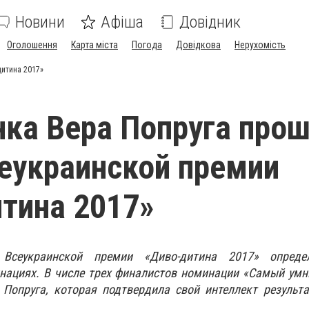
Новини
Афіша
Довідник
Оголошення
Карта міста
Погода
Довідкова
Нерухомість
итина 2017»
ка Вера Попруга прош
еукраинской премии
тина 2017»
 Всеукраинской премии «Диво-дитина 2017» опреде
нациях. В числе трех финалистов номинации «Самый умн
Попруга, которая подтвердила свой интеллект результ