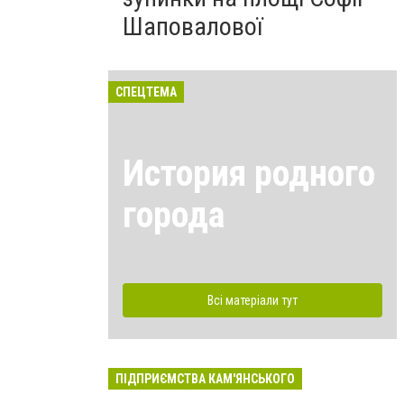
Шаповалової
СПЕЦТЕМА
История родного
города
Всі матеріали тут
ПІДПРИЄМСТВА КАМ'ЯНСЬКОГО