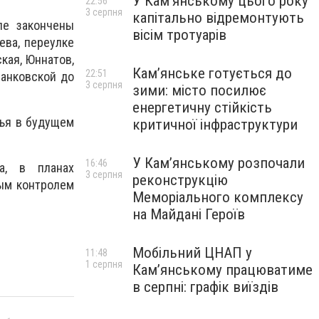
У Кам’янському цього року
22:56
3 серпня
капітально відремонтують
ле закончены
вісім тротуарів
ева, переулке
кая, Юннатов,
Кам’янське готується до
22:51
манковской до
3 серпня
зими: місто посилює
енергетичну стійкість
жья в будущем
критичної інфраструктури
У Кам’янському розпочали
16:46
а, в планах
3 серпня
реконструкцію
ным контролем
Меморіального комплексу
на Майдані Героїв
Мобільний ЦНАП у
11:48
1 серпня
Кам’янському працюватиме
в серпні: графік виїздів