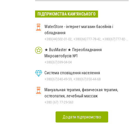
ПІДПРИЄМСТВА КАМ'ЯНСЬКОГО
WaterStore - інтернет магазин басейнів і
обладнання
+380(44)502-01-02, +380(66)777-78-42, +380(67)777-82-19, +380(67)890-80-80, +380(73)890-80-80, +380(44)502-01-03
★ BusMaster ★ Переобладнання
Мікроавтобусів №1
+380(67)599-04-04
Система сповіщення населення
+380(67)340-49-59, +380(67)350-44-68
Мануальная терапия, физическая терапия,
остеопатия, лечебный массаж
+380 (67) 77-29-563
Додати підприємство