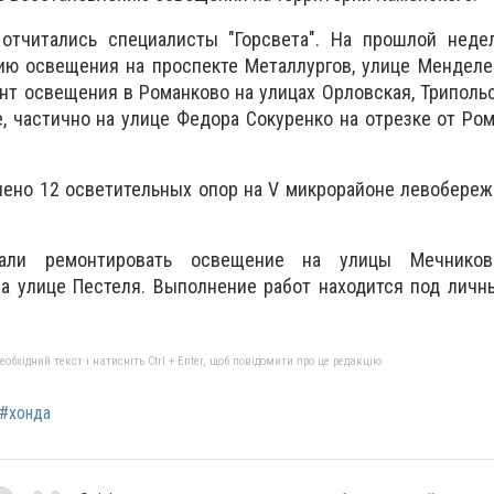
отчитались специалисты "Горсвета". На прошлой неде
ию освещения на проспекте Металлургов, улице Менделе
нт освещения в Романково на улицах Орловская, Трипольс
, частично на улице Федора Сокуренко на отрезке от Ро
лено 12 осветительных опор на V микрорайоне левобере
али ремонтировать освещение на улицы Мечников
на улице Пестеля. Выполнение работ находится под лич
бхідний текст і натисніть Ctrl + Enter, щоб повідомити про це редакцію
#хонда