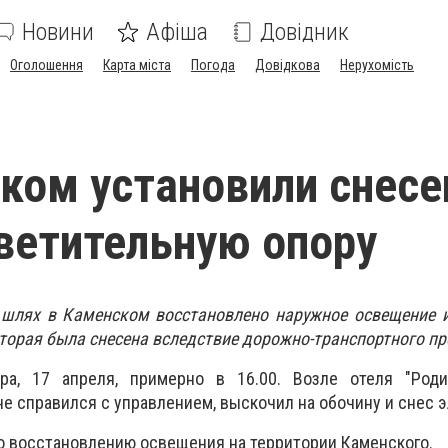
Новини
Афіша
Довідник
Оголошення
Карта міста
Погода
Довідкова
Нерухомість
ком установили снес
ветительную опору
 шлях в Каменском восстановлено наружное освещение и
оторая была снесена вследствие дорожно-транспортного п
ра, 17 апреля, примерно в 16.00. Возле отеля "Роди
е справился с управлением, выскочил на обочину и снес 
 восстановлению освещения на территории Каменского.