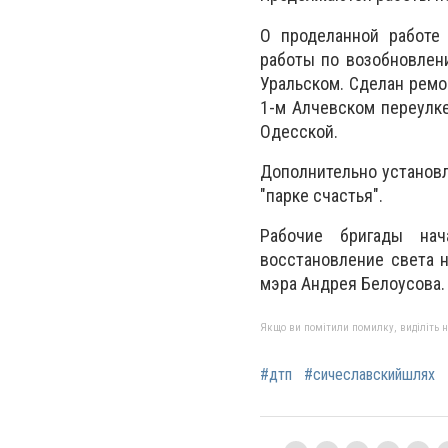
О проделанной работе 
работы по возобновлен
Уральском. Сделан ремо
1-м Алчевском переулке
Одесской.
Дополнительно установ
"парке счастья".
Рабочие бригады нач
восстановление света 
мэра Андрея Белоусова.
Якщо ви помітили помилку, виділіть нео
#дтп
#сичеславскийшлях