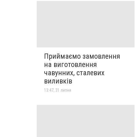
Приймаємо замовлення
на виготовлення
чавунних, сталевих
виливків
13:47, 31 липня