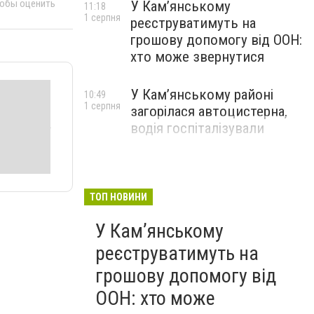
тобы оценить
У Кам’янському
11:18
1 серпня
реєструватимуть на
грошову допомогу від ООН:
хто може звернутися
У Кам’янському районі
10:49
1 серпня
загорілася автоцистерна,
водія госпіталізували
ТОП НОВИНИ
У Кам’янському
реєструватимуть на
грошову допомогу від
ООН: хто може