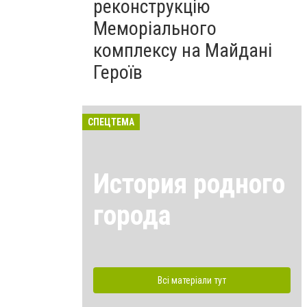
реконструкцію
Меморіального
комплексу на Майдані
Героїв
СПЕЦТЕМА
История родного
города
Всі матеріали тут