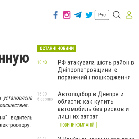
Рус
ОСТАННІ НОВИНИ
енную
РФ атакувала шість районів
10:40
Дніпропетровщини: є
поранений і пошкодження
Автоподбор в Днепре и
16:00
 установлена
6 серпня
области: как купить
роисшествия.
автомобиль без рисков и
лишних затрат
на" водитель
электроопору.
НОВИНИ КОМПАНІЙ