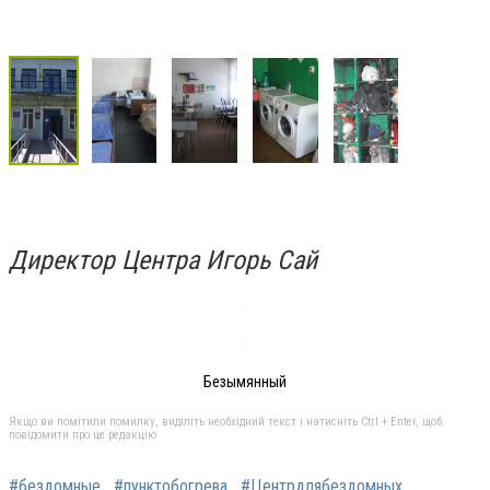
Директор Центра Игорь Сай
Безымянный
Якщо ви помітили помилку, виділіть необхідний текст і натисніть Ctrl + Enter, щоб
повідомити про це редакцію
#бездомные
#пунктобогрева
#Центрдлябездомных