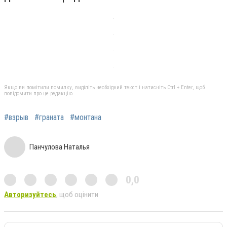
Якщо ви помітили помилку, виділіть необхідний текст і натисніть Ctrl + Enter, щоб
повідомити про це редакцію
#взрыв
#граната
#монтана
Панчулова Наталья
0,0
Авторизуйтесь
, щоб оцінити