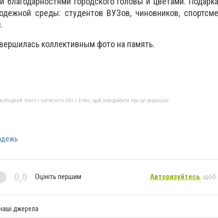
 благодарностями городского головы и цветами. Подарк
одежной среды: студентов ВУЗов, чиновников, спортсме
.
вершилась коллективным фото на память.
бхідний текст і натисніть Ctrl + Enter, щоб повідомити про це редакцію
одежь
0,0
Оцініть першим
Авторизуйтесь
, щоб
 наші джерела