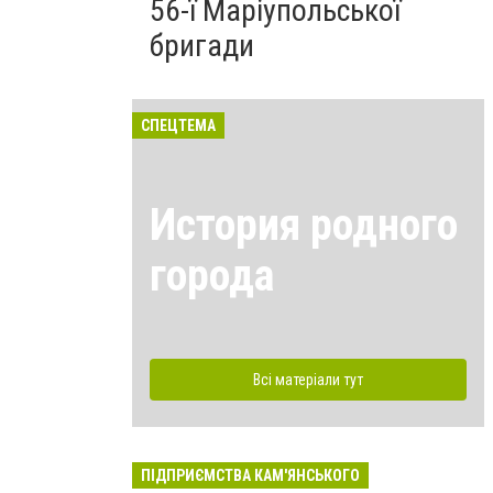
56-ї Маріупольської
бригади
СПЕЦТЕМА
История родного
города
Всі матеріали тут
ПІДПРИЄМСТВА КАМ'ЯНСЬКОГО