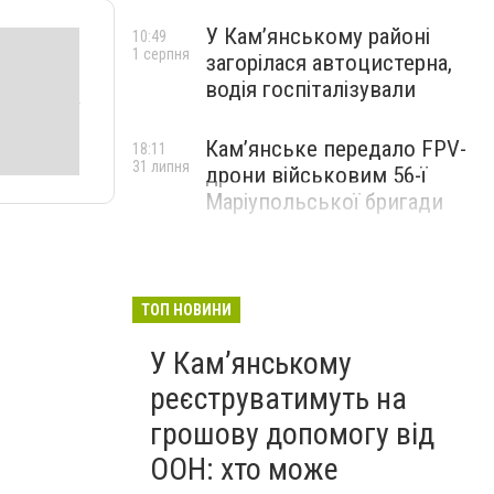
У Кам’янському районі
10:49
1 серпня
загорілася автоцистерна,
водія госпіталізували
Кам’янське передало FPV-
18:11
31 липня
дрони військовим 56-ї
Маріупольської бригади
ТОП НОВИНИ
У Кам’янському
реєструватимуть на
грошову допомогу від
ООН: хто може