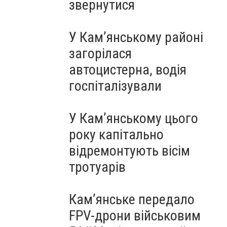
звернутися
У Кам’янському районі
загорілася
автоцистерна, водія
госпіталізували
У Кам’янському цього
року капітально
відремонтують вісім
тротуарів
Кам’янське передало
FPV-дрони військовим