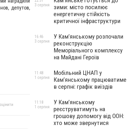
Кам’янське готується до
ами наградили
22:51
3 серпня
зими: місто посилює
нов, депутов,
енергетичну стійкість
критичної інфраструктури
У Кам’янському розпочали
16:46
3 серпня
реконструкцію
Меморіального комплексу
на Майдані Героїв
Мобільний ЦНАП у
11:48
1 серпня
Кам’янському працюватиме
в серпні: графік виїздів
У Кам’янському
11:18
 оцінити
1 серпня
реєструватимуть на
грошову допомогу від ООН:
хто може звернутися