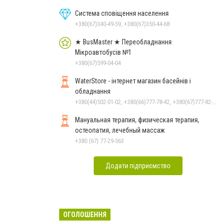
Система сповіщення населення
+380(67)340-49-59, +380(67)350-44-68
★ BusMaster ★ Переобладнання
Мікроавтобусів №1
+380(67)599-04-04
WaterStore - інтернет магазин басейнів і
обладнання
+380(44)502-01-02, +380(66)777-78-42, +380(67)777-82-19, +380(67)890-80-80, +380(73)890-80-80, +380(44)502-01-03
Мануальная терапия, физическая терапия,
остеопатия, лечебный массаж
+380 (67) 77-29-563
Додати підприємство
ОГОЛОШЕННЯ