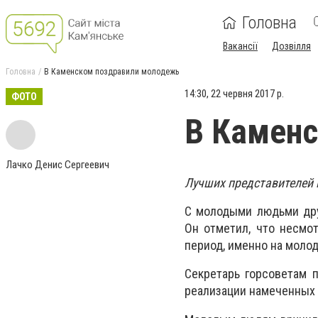
Головна
Вакансії
Дозвілля
Головна
В Каменском поздравили молодежь
14:30, 22 червня 2017 р.
ФОТО
В Камен
Лачко Денис Сергеевич
Лучших представителей 
С молодыми людьми дру
Он отметил, что несмо
период, именно на моло
Секретарь горсоветам 
реализации намеченных 