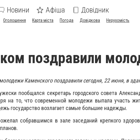
Новини
Афіша
Довідник
Оголошення
Карта міста
Погода
Довідкова
Нерухомість
ском поздравили мол
молодежи Каменского поздравили сегодня, 22 июня, в зда
жески пообщался секретарь городского совета Александ
тря на то, что современной молодежи выпала участь жи
дежь государство возлагает самые большие надежды.
пожелал собравшимся в зале заседаний крепкого здоров
планов.