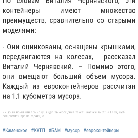
По словам Виталия Чернявского, эти
контейнеры имеют множество
преимуществ, сравнительно со старыми
моделями:
- Они оцинкованы, оснащены крышками,
передвигаются на колесах, - рассказал
Виталий Чернявский. – Помимо этого,
они вмещают больший объем мусора.
Каждый из евроконтейнеров рассчитан
на 1,1 кубометра мусора.
Якщо ви помітили помилку, виділіть необхідний текст і натисніть Ctrl + Enter, щоб
повідомити про це редакцію
#Каменское
#КАТП
#БАМ
#мусор
#евроконтейнеры