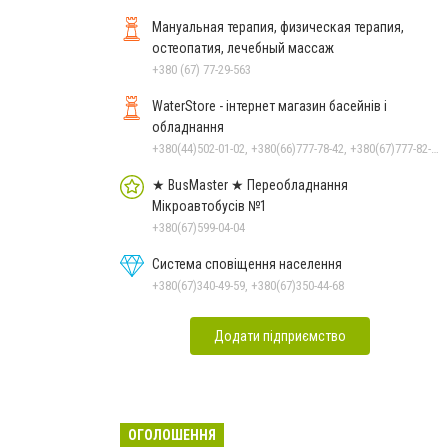
Мануальная терапия, физическая терапия,
остеопатия, лечебный массаж
+380 (67) 77-29-563
WaterStore - інтернет магазин басейнів і
обладнання
+380(44)502-01-02, +380(66)777-78-42, +380(67)777-82-19, +380(67)890-80-80, +380(73)890-80-80, +380(44)502-01-03
★ BusMaster ★ Переобладнання
Мікроавтобусів №1
+380(67)599-04-04
Система сповіщення населення
+380(67)340-49-59, +380(67)350-44-68
Додати підприємство
ОГОЛОШЕННЯ