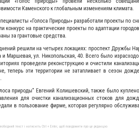
зации «Голос природы» провели несколько совещан
вимости Каменского к глобальным изменениям климата.
специалисты «Голоса Природы» разработали проекты по с
ли конкурс на практические проекты по адаптации городо
ваны за грантовые средства.
нений решили на четырех локациях: проспект Дружбы Наро
на и Маршевая, ул. Никопольская, 40. Всего было израсход
рриториях проведели реконструкцию и очистили канализац
е, теперь эти территории не затапливает в сезон дожд
.
олоса природы" Евгений Колишевский, также было куплен
авления для очистки канализационных стоков для дожд
едали в пользование фирме, которая регулярно обслужив
бхідний текст і натисніть Ctrl + Enter, щоб повідомити про це редакцію