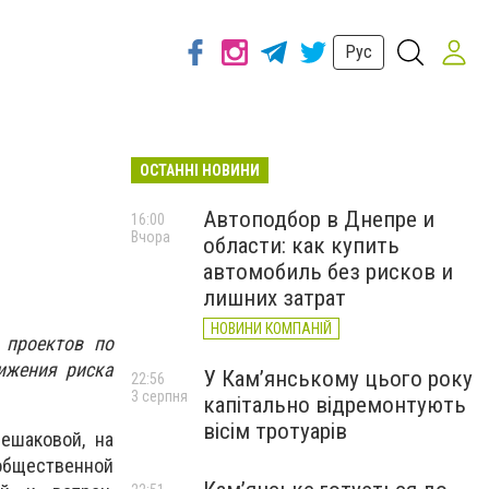
Рус
ОСТАННІ НОВИНИ
Автоподбор в Днепре и
16:00
Вчора
области: как купить
автомобиль без рисков и
лишних затрат
НОВИНИ КОМПАНІЙ
 проектов по
ижения риска
У Кам’янському цього року
22:56
3 серпня
капітально відремонтують
вісім тротуарів
ешаковой, на
общественной