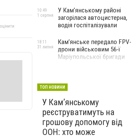
У Кам’янському районі
10:49
1 серпня
загорілася автоцистерна,
водія госпіталізували
 оцінити
Кам’янське передало FPV-
18:11
31 липня
дрони військовим 56-ї
Маріупольської бригади
ТОП НОВИНИ
У Кам’янському
реєструватимуть на
грошову допомогу від
ООН: хто може