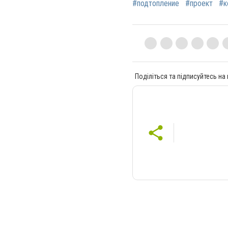
#подтопление
#проект
#к
Поділіться та підписуйтесь на