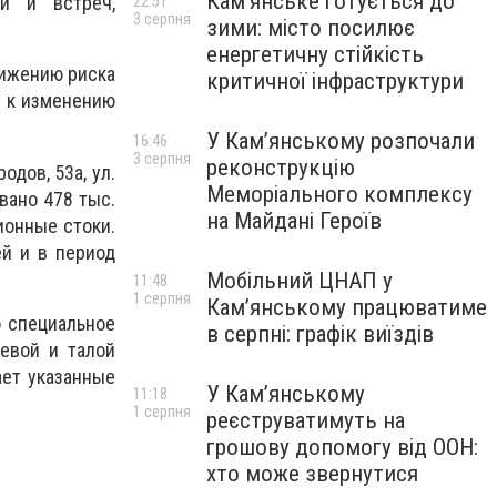
Кам’янське готується до
ий и встреч,
22:51
3 серпня
зими: місто посилює
енергетичну стійкість
нижению риска
критичної інфраструктури
в к изменению
У Кам’янському розпочали
16:46
3 серпня
реконструкцію
дов, 53а, ул.
Меморіального комплексу
овано 478 тыс.
на Майдані Героїв
ионные стоки.
ей и в период
Мобільний ЦНАП у
11:48
1 серпня
Кам’янському працюватиме
о специальное
в серпні: графік виїздів
евой и талой
ает указанные
У Кам’янському
11:18
1 серпня
реєструватимуть на
грошову допомогу від ООН:
хто може звернутися