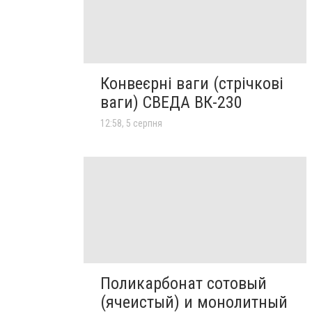
Конвеєрні ваги (стрічкові
ваги) СВЕДА ВК-230
12:58, 5 серпня
Поликарбонат сотовый
(ячеистый) и монолитный