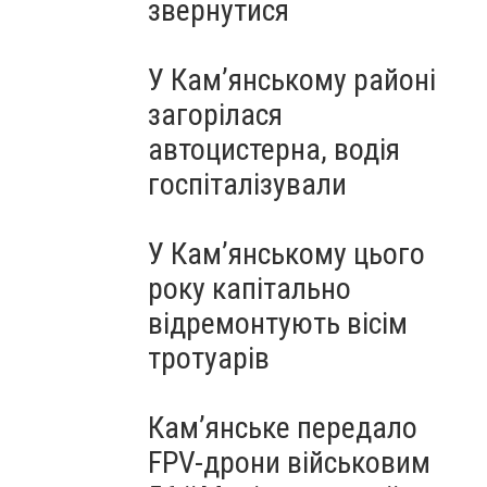
звернутися
У Кам’янському районі
загорілася
автоцистерна, водія
госпіталізували
У Кам’янському цього
року капітально
відремонтують вісім
тротуарів
Кам’янське передало
FPV-дрони військовим