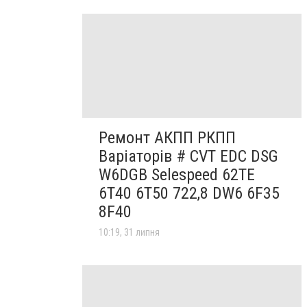
Ремонт АКПП РКПП
Варіаторів # CVT EDC DSG
W6DGB Selespeed 62TE
6T40 6T50 722,8 DW6 6F35
8F40
10:19, 31 липня