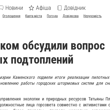
Новини
Афіша
Довідник
Оголошення
Карта міста
Погода
Довідкова
Нерухомість
ком обсудили вопрос
х подтоплений
 мэрии Каменского подвели итоги реализации пилотных
ановлению работы городских штормовых систем для сн
управления экологии и природных ресурсов Татьяны Пл
должностные лица горсовета совместно с активистами 