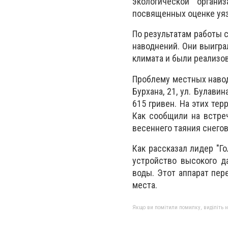
экологической органи
посвященных оценке уяз
По результатам работы 
наводнений. Они выигра
климата и были реализо
Проблему местных навод
Бурхана, 21, ул. Булави
615 гривен. На этих те
Как сообщили на встреч
весеннего таяния снегов
Как рассказал лидер "Г
устройство высокого д
воды. Этот аппарат пер
места.
Якщо ви помітили помилку, виділіть нео