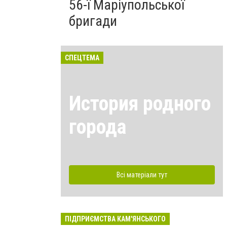
56-ї Маріупольської
бригади
СПЕЦТЕМА
История родного
города
Всі матеріали тут
ПІДПРИЄМСТВА КАМ'ЯНСЬКОГО