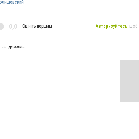
олишевский
0,0
Оцініть першим
Авторизуйтесь
, щоб
 наші джерела