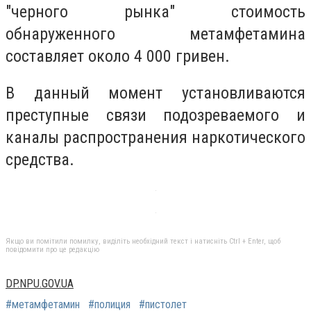
"черного рынка" стоимость
обнаруженного метамфетамина
составляет около 4 000 гривен.
В данный момент установливаются
преступные связи подозреваемого и
каналы распространения наркотического
средства.
Якщо ви помітили помилку, виділіть необхідний текст і натисніть Ctrl + Enter, щоб
повідомити про це редакцію
DP.NPU.GOV.UA
#метамфетамин
#полиция
#пистолет