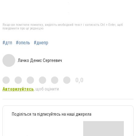
Якщо ви помітили помилку, виділіть необхідний текст і натисніть Ctrl + Enter, щоб
повідомити про це редакцію
#дтп
#опель
#днепр
Лачко Денис Сергеевич
0,0
Авторизуйтесь
, щоб оцінити
Поділіться та підписуйтесь на наші джерела