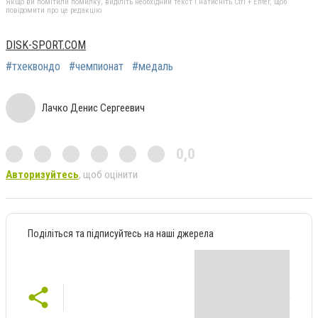
Якщо ви помітили помилку, виділіть необхідний текст і натисніть Ctrl + Enter, щоб
повідомити про це редакцію
DISK-SPORT.COM
#тхеквондо
#чемпионат
#медаль
Лачко Денис Сергеевич
0,0
Авторизуйтесь
, щоб оцінити
Поділіться та підписуйтесь на наші джерела