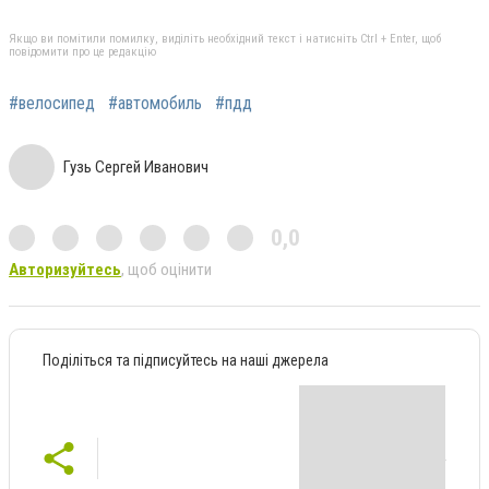
Якщо ви помітили помилку, виділіть необхідний текст і натисніть Ctrl + Enter, щоб
повідомити про це редакцію
#велосипед
#автомобиль
#пдд
Гузь Сергей Иванович
0,0
Авторизуйтесь
, щоб оцінити
Поділіться та підписуйтесь на наші джерела