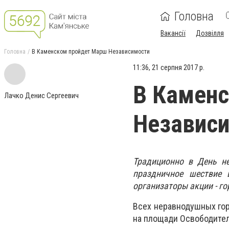
Головна
Вакансії
Дозвілля
Головна
В Каменском пройдет Марш Независимости
11:36, 21 серпня 2017 р.
В Камен
Лачко Денис Сергеевич
Независ
Традиционно в День не
праздничное шествие 
организаторы акции - го
Всех неравнодушных гор
на площади Освободител