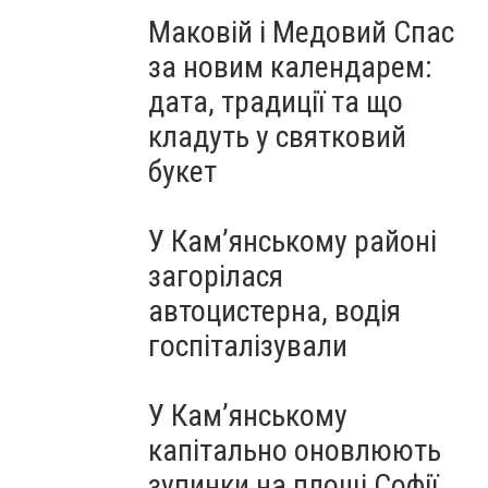
Маковій і Медовий Спас
за новим календарем:
дата, традиції та що
кладуть у святковий
букет
У Кам’янському районі
загорілася
автоцистерна, водія
госпіталізували
У Кам’янському
капітально оновлюють
зупинки на площі Софії