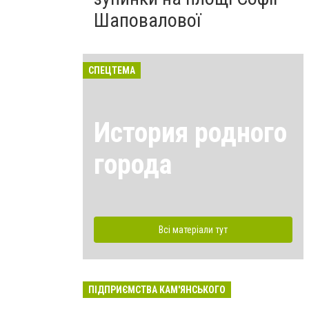
Шаповалової
СПЕЦТЕМА
История родного
города
Всі матеріали тут
ПІДПРИЄМСТВА КАМ'ЯНСЬКОГО