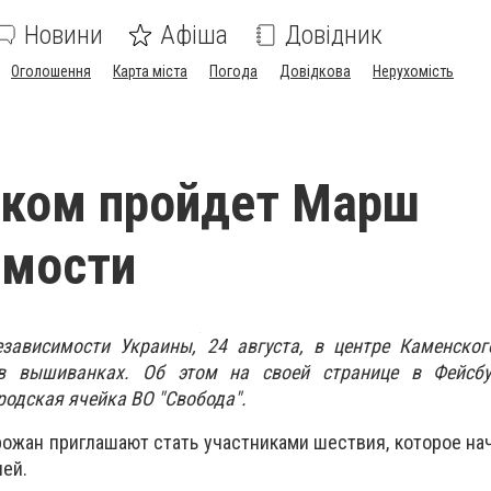
Новини
Афіша
Довідник
Оголошення
Карта міста
Погода
Довідкова
Нерухомість
ском пройдет Марш
имости
зависимости Украины, 24 августа, в центре Каменског
в вышиванках. Об этом на своей странице в Фейсб
родская ячейка ВО "Свобода".
ожан приглашают стать участниками шествия, которое нач
ей.