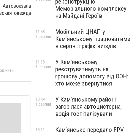
реконструкцію
 Автовокзала
Меморіального комплексу
ческая одежда
на Майдані Героїв
Мобільний ЦНАП у
11:48
1 серпня
Кам’янському працюватиме
в серпні: графік виїздів
У Кам’янському
11:18
1 серпня
реєструватимуть на
 оцінити
грошову допомогу від ООН:
хто може звернутися
У Кам’янському районі
10:49
1 серпня
загорілася автоцистерна,
водія госпіталізували
Кам’янське передало FPV-
18:11