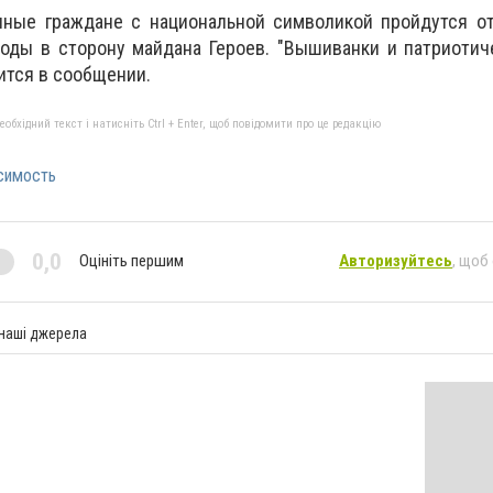
нные граждане с национальной символикой пройдутся от
боды в сторону майдана Героев. "Вышиванки и патриоти
рится в сообщении.
бхідний текст і натисніть Ctrl + Enter, щоб повідомити про це редакцію
симость
0,0
Оцініть першим
Авторизуйтесь
, щоб
 наші джерела