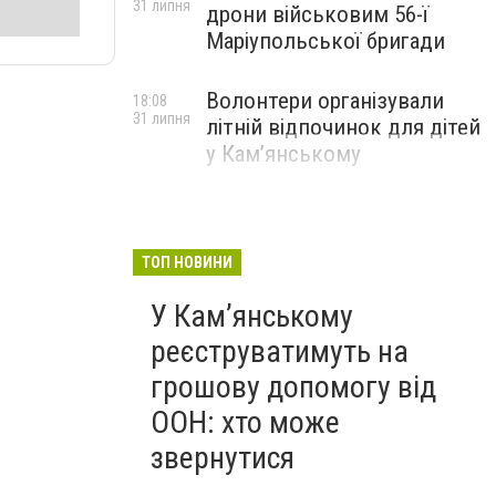
31 липня
дрони військовим 56-ї
Маріупольської бригади
Волонтери організували
18:08
31 липня
літній відпочинок для дітей
у Кам’янському
ТОП НОВИНИ
У Кам’янському
реєструватимуть на
грошову допомогу від
ООН: хто може
звернутися