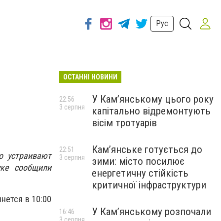
Рус
ОСТАННІ НОВИНИ
У Кам’янському цього року
22:56
3 серпня
капітально відремонтують
вісім тротуарів
Кам’янське готується до
22:51
о устраивают
3 серпня
зими: місто посилює
уке сообщили
енергетичну стійкість
критичної інфраструктури
нется в 10:00
У Кам’янському розпочали
16:46
3 серпня