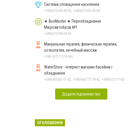
Система сповіщення населення
+380(67)340-49-59, +380(67)350-44-68
★ BusMaster ★ Переобладнання
Мікроавтобусів №1
+380(67)599-04-04
Мануальная терапия, физическая терапия,
остеопатия, лечебный массаж
+380 (67) 77-29-563
WaterStore - інтернет магазин басейнів і
обладнання
+380(44)502-01-02, +380(66)777-78-42, +380(67)777-82-19, +380(67)890-80-80, +380(73)890-80-80, +380(44)502-01-03
Додати підприємство
ОГОЛОШЕННЯ