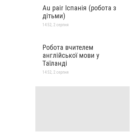
Au pair Іспанія (робота з
дітьми)
14:52, 2 серпня
Робота вчителем
англійської мови у
Таїланді
14:52, 2 серпня