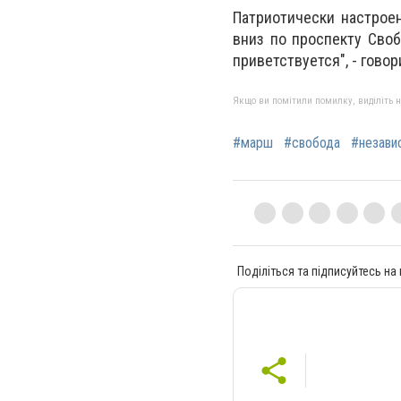
Патриотически настрое
вниз по проспекту Сво
приветствуется", - гово
Якщо ви помітили помилку, виділіть нео
#марш
#свобода
#незави
Поділіться та підписуйтесь на