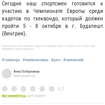
Сегодня наш спортсмен готовится к
участию в Чемпионате Европы среди
кадетов по тхеквондо, который должен
пройти 5 - 8 октября в г. Будапешт
(Венгрия).
Якщо ви помітили помилку, виділіть необхідний текст і натисніть Ctrl + Enter, щоб
повідомити про це редакцію
#тхеквондо
#чемпионатмира
#дзоз
#свижевский
Анна Побережная
Шеф-редактор
0,0
Авторизуйтесь
, щоб оцінити